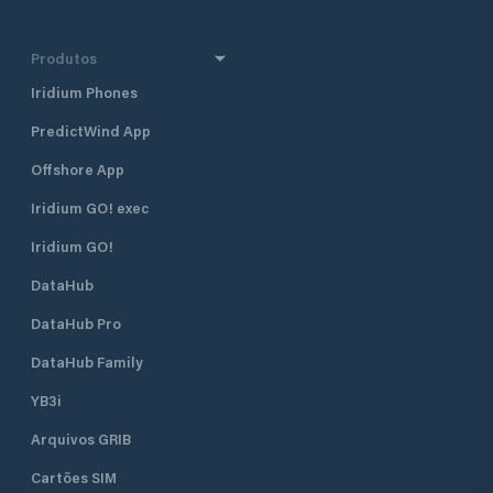
Produtos
Iridium Phones
PredictWind App
Offshore App
Iridium GO! exec
Iridium GO!
DataHub
DataHub Pro
DataHub Family
YB3i
Arquivos GRIB
Cartões SIM