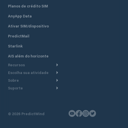
Planos de crédito SIM
AnyApp Data
Ativar SIM/dispositivo
PredictMail
Starlink
AIS além do horizonte
Recursos
Escolha sua atividade
Roteamento meteorológico
Sobre
Cruzeiro
Roteamento para
Suporte
embarcações a motor
Faça um tour
Lanchas
Central de Ajuda
Planejamento de saída
Por que a PredictWind
Regatas de iate
Suporte ao cliente
Modelos de corrente
Depoimentos
Pesca
©
2026
PredictWind
Fale conosco
Rastreamento GPS
Notícias
Regatas de dingue