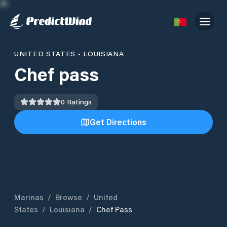
UNITED STATES
•
LOUISIANA
Chef pass
0
Ratings
Get Directions
Marinas
/
Browse
/
United
States
/
Louisiana
/
Chef Pass