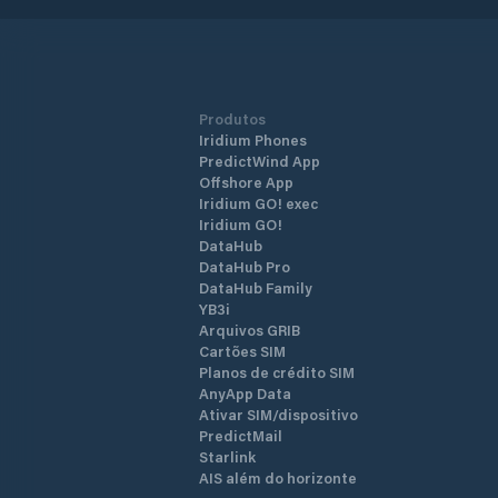
Produtos
Iridium Phones
PredictWind App
Offshore App
Iridium GO! exec
Iridium GO!
DataHub
DataHub Pro
DataHub Family
YB3i
Arquivos GRIB
Cartões SIM
Planos de crédito SIM
AnyApp Data
Ativar SIM/dispositivo
PredictMail
Starlink
AIS além do horizonte