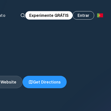
ato
Experimente GRÁTIS
Entrar
t Website
Get Directions