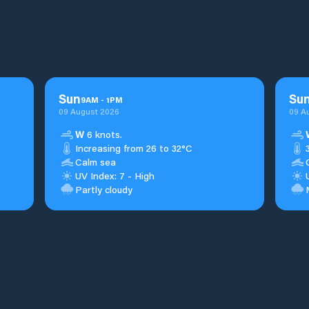
Sun
Su
9
AM
-
1
PM
09 August 2026
09 A
W
6 knots.
Increasing from 26 to 32°C
Calm sea
UV Index: 7 - High
Partly cloudy