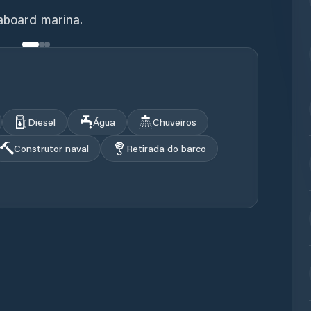
eaboard marina.
Diesel
Água
Chuveiros
Construtor naval
Retirada do barco