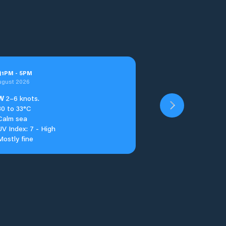
n
1
PM
-
5
PM
ugust 2026
W
2–6 knots.
30 to 33°C
Calm sea
UV Index: 7 - High
Mostly fine