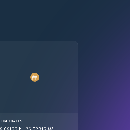
OORDINATES
9.09133 N, 76.52812 W