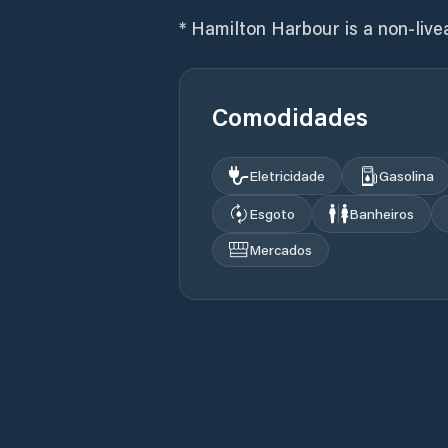
* Hamilton Harbour is a non-liv
Comodidades
Eletricidade
Gasolina
Esgoto
Banheiros
Mercados