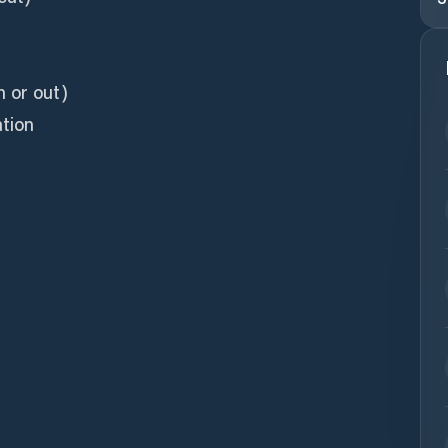
n or out)
ation