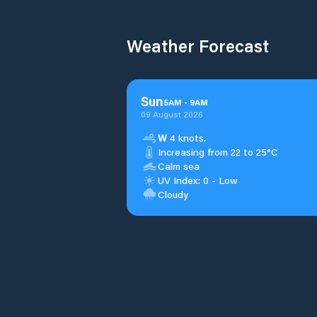
Weather Forecast
Sun
5
AM
-
9
AM
09 August 2026
W
4 knots.
Increasing from 22 to 25°C
Calm sea
UV Index: 0 - Low
Cloudy