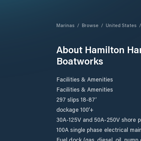
Marinas
/
Browse
/
United States
About
Hamilton Ha
Boatworks
Facilities & Amenities
Facilities & Amenities
297 slips 18-87′
dockage 100’+
30A-125V and 50A-250V shore 
100A single phase electrical mai
Fuel dock (gas, diesel, oil, pump 