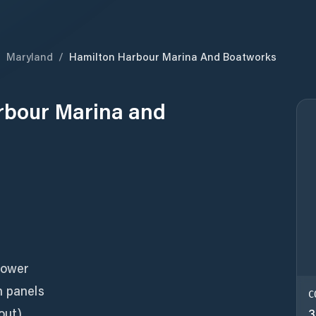
/
Maryland
/
Hamilton Harbour Marina And Boatworks
rbour Marina and
power
n panels
C
out)
3