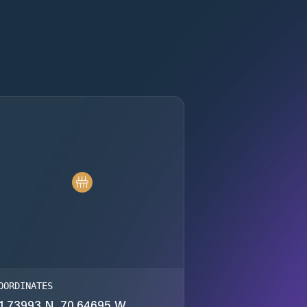
OORDINATES
1.73993 N, 70.64695 W