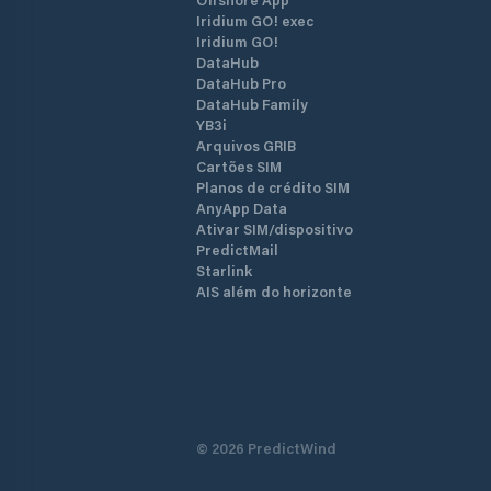
Iridium GO! exec
Iridium GO!
DataHub
DataHub Pro
DataHub Family
YB3i
Arquivos GRIB
Cartões SIM
Planos de crédito SIM
AnyApp Data
Ativar SIM/dispositivo
PredictMail
Starlink
AIS além do horizonte
©
2026
PredictWind