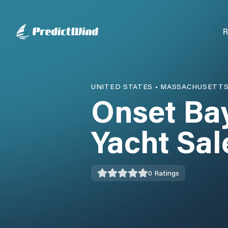
R
UNITED STATES
•
MASSACHUSETT
Onset Ba
Yacht Sal
0
Ratings