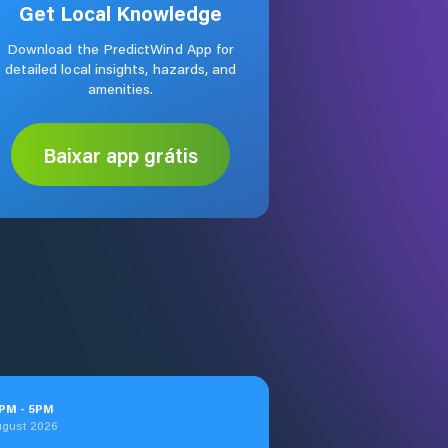
Get Local Knowledge
Download the PredictWind App for
detailed local insights, hazards, and
amenities.
Baixar app grátis
PM
-
5
PM
ugust 2026