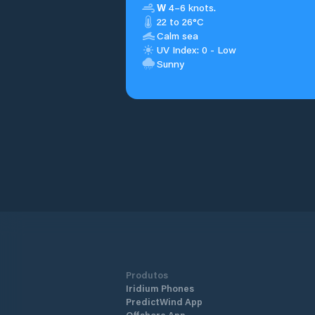
W
4–6 knots.
22 to 26°C
Calm sea
UV Index: 0 - Low
Sunny
Produtos
Iridium Phones
PredictWind App
Offshore App