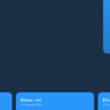
Fri
Fri
9
AM
-
1
PM
1
07 August 2026
07 A