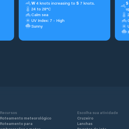
W
4 knots increasing to
S
7 knots.
S
24 to 28°C
u
Calm sea
UV Index: 7 - High
Sunny
Recursos
Escolha sua atividade
Roteamento meteorológico
Cruzeiro
Roteamento para
Lanchas
embarcações a motor
Regatas de iate