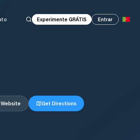
ato
Experimente GRÁTIS
Entrar
t Website
Get Directions