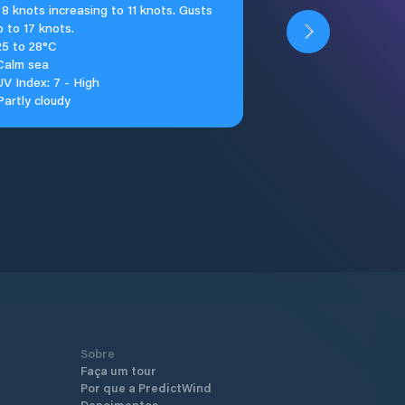
8 knots increasing to 11 knots. Gusts
p to 17 knots.
25 to 28°C
Calm sea
UV Index: 7 - High
Partly cloudy
Sobre
Faça um tour
Por que a PredictWind
Depoimentos