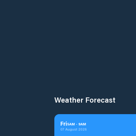
Weather Forecast
Fri
5
AM
-
9
AM
07 August 2026