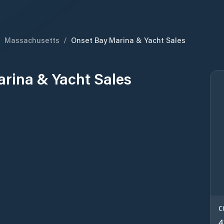
/
Massachusetts
/
Onset Bay Marina & Yacht Sales
rina & Yacht Sales
C
4