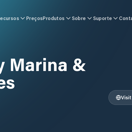
ecursos
Preços
Produtos
Sobre
Suporte
Cont
S
y Marina &
es
Visi