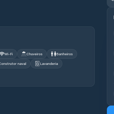
Wi‑Fi
Chuveiros
Banheiros
Construtor naval
Lavanderia