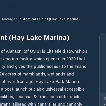
/
Michigan
/
Admiral’s Point (Hay Lake Marina)
int (Hay Lake Marina)
of Alanson, off US 31 is Littlefield Township’s
rk/marina facility which opened in 2020 that
ity and gives the public access to the Inland
24 acres of marshlands, wetlands and
t of river frontage. Hay Lake Park Marina
 a boat launch but also universal accessible
ilities, seasonal & transient rental docks,
C
ter trailhead with car trailer and car only
4