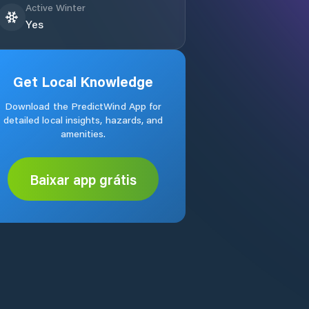
Active Winter
Yes
Get Local Knowledge
Download the PredictWind App for
detailed local insights, hazards, and
amenities.
Baixar app grátis