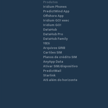
Produtos
Iridium Phones
PredictWind App
Offshore App
Iridium GO! exec
Iridium GO!
DataHub
DataHub Pro
DataHub Family
YB3i
Arquivos GRIB
Cartões SIM
Planos de crédito SIM
AnyApp Data
Ativar SIM/dispositivo
PredictMail
Starlink
AIS além do horizonte