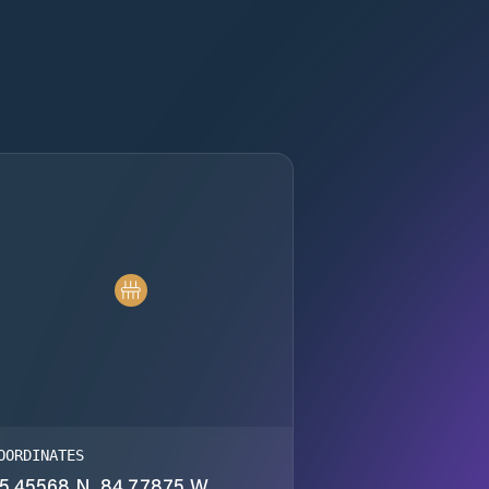
OORDINATES
5.45568 N, 84.77875 W