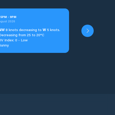
t
5
PM
-
9
PM
ugust 2026
NW
8 knots decreasing to
W
5 knots.
Decreasing from 25 to 20°C
UV Index: 0 - Low
Sunny