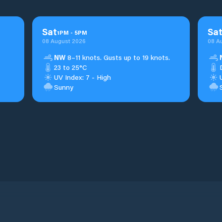
Sat
Sa
1
PM
-
5
PM
08 August 2026
08 A
NW
8–11 knots. Gusts up to 19 knots.
23 to 25°C
UV Index: 7 - High
Sunny