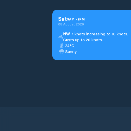
Sat
9
AM
-
1
PM
08 August 2026
NW
7 knots increasing to 10 knots.
Gusts up to 20 knots.
24°C
Sunny