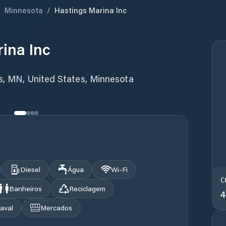
/
Minnesota
/
Hastings Marina Inc
ina Inc
gs, MN, United States, Minnesota
Diesel
Água
Wi‑Fi
C
Banheiros
Reciclagem
4
aval
Mercados