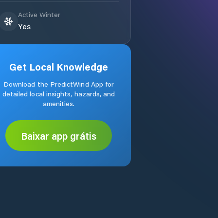
Active Winter
Yes
Get Local Knowledge
Download the PredictWind App for
detailed local insights, hazards, and
amenities.
Baixar app grátis