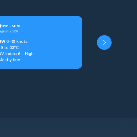
u
1
PM
-
5
PM
ugust 2026
SW
6–10 knots.
29 to 33°C
UV Index: 6 - High
Mostly fine