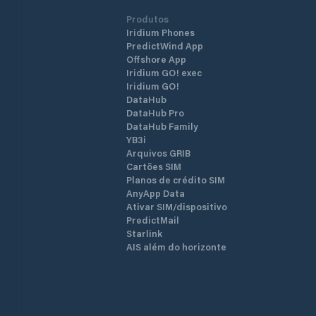
Produtos
Iridium Phones
PredictWind App
Offshore App
Iridium GO! exec
Iridium GO!
DataHub
DataHub Pro
DataHub Family
YB3i
Arquivos GRIB
Cartões SIM
Planos de crédito SIM
AnyApp Data
Ativar SIM/dispositivo
PredictMail
Starlink
AIS além do horizonte