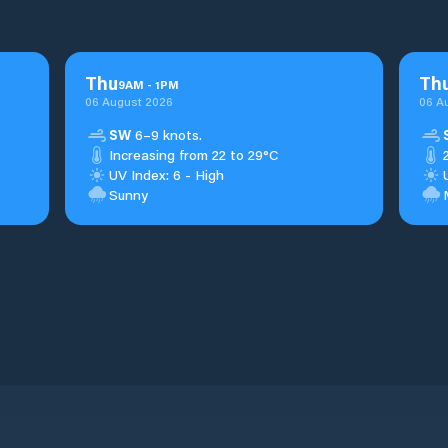
Thu
Th
9
AM
-
1
PM
06 August 2026
06 A
SW
6–9 knots.
Increasing from 22 to 29°C
UV Index: 6 - High
Sunny