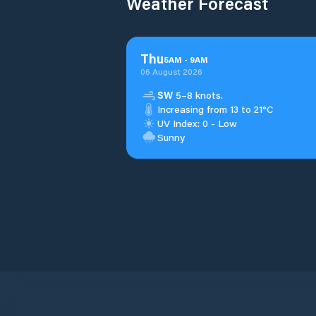
Weather Forecast
Thu
5
AM
-
9
AM
06 August 2026
SW
5–8 knots.
Increasing from 13 to 21°C
UV Index: 0 - Low
Sunny