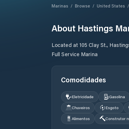
Marinas
/
Browse
/
United States
About
Hastings Mar
Located at 105 Clay St., Hastin
Full Service Marina
Comodidades
Eletricidade
Gasolina
Chuveiros
Esgoto
Alimentos
Construtor n