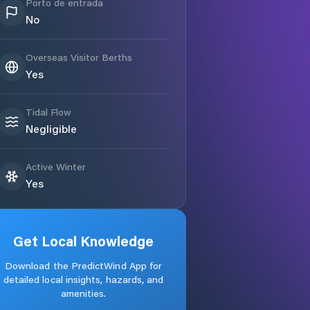
Porto de entrada
No
Overseas Visitor Berths
Yes
Tidal Flow
Negligible
Active Winter
Yes
Get Local Knowledge
Download the PredictWind App for
detailed local insights, hazards, and
amenities.