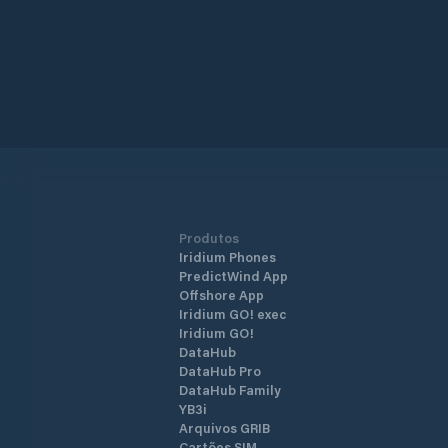
Produtos
Iridium Phones
PredictWind App
Offshore App
Iridium GO! exec
Iridium GO!
DataHub
DataHub Pro
DataHub Family
YB3i
Arquivos GRIB
Cartões SIM