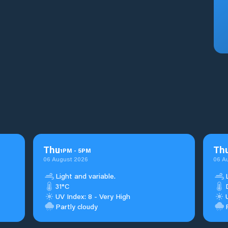
Thu
Th
1
PM
-
5
PM
06 August 2026
06 A
Light and variable.
31°C
UV Index: 8 - Very High
Partly cloudy