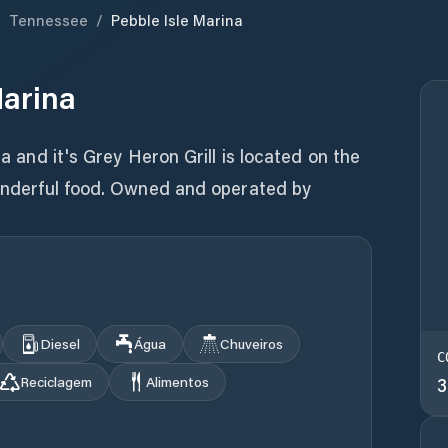
/
Tennessee
/
Pebble Isle Marina
Marina
na and it's Grey Heron Grill is located on the
 wonderful food. Owned and operated by
Diesel
Água
Chuveiros
C
Reciclagem
Alimentos
3