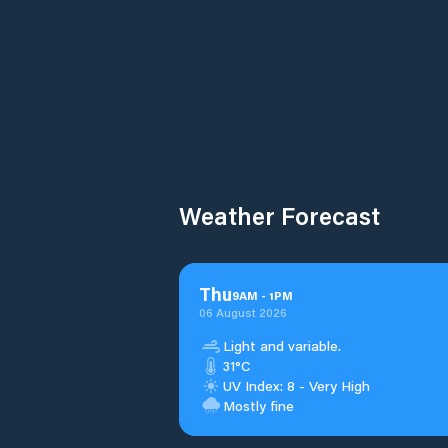
Weather Forecast
Thu
9
AM
-
1
PM
06 August 2026
Light and variable.
31°C
UV Index: 8 - Very High
Mostly fine