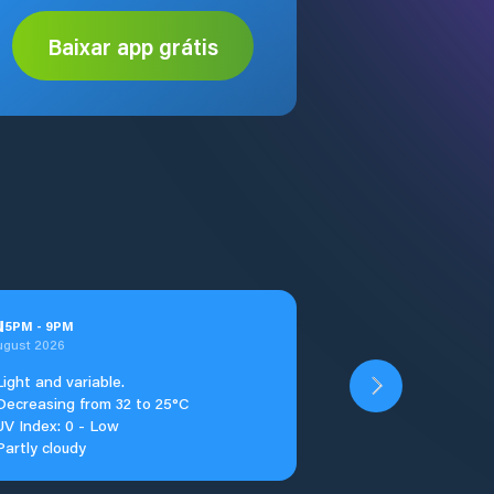
Baixar app grátis
u
5
PM
-
9
PM
ugust 2026
Light and variable.
Decreasing from 32 to 25°C
UV Index: 0 - Low
Partly cloudy