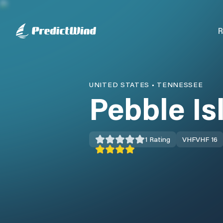
R
UNITED STATES
•
TENNESSEE
Pebble Is
1
Rating
VHF
VHF 16