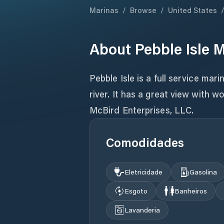
Marinas
/
Browse
/
United States
About
Pebble Isle 
Pebble Isle is a full service mari
river. It has a great view with
McBird Enterprises, LLC.
Comodidades
Eletricidade
Gasolina
Esgoto
Banheiros
Lavanderia