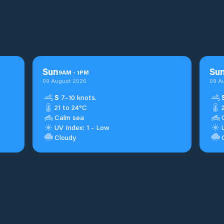
Sun
Su
9
AM
-
1
PM
09 August 2026
09 A
S
7–10 knots.
21 to 24°C
Calm sea
UV Index: 1 - Low
Cloudy