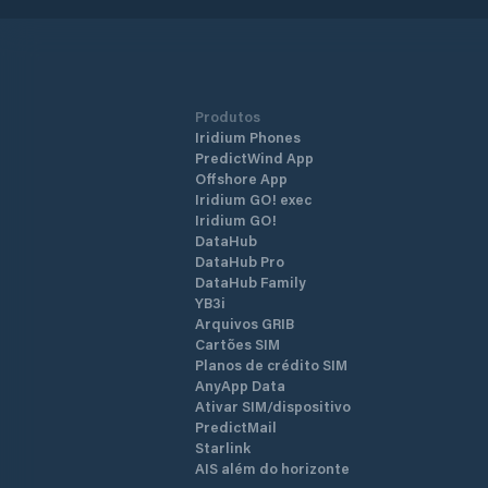
Produtos
Iridium Phones
PredictWind App
Offshore App
Iridium GO! exec
Iridium GO!
DataHub
DataHub Pro
DataHub Family
YB3i
Arquivos GRIB
Cartões SIM
Planos de crédito SIM
AnyApp Data
Ativar SIM/dispositivo
PredictMail
Starlink
AIS além do horizonte