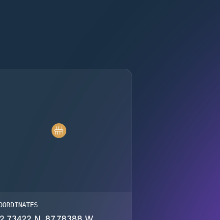
OORDINATES
2.73422 N, 87.78388 W