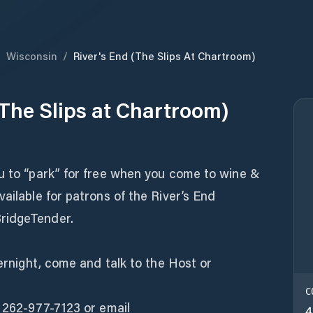
/
Wisconsin
/
River's End (The Slips At Chartroom)
(The Slips at Chartroom)
ou to “park” for free when you come to wine &
ailable for patrons of the River’s End
ridgeTender.
vernight, come and talk to the Host or
C
t 262-977-7123 or email
4