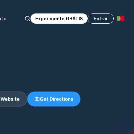
ato
Experimente GRÁTIS
Entrar
t Website
Get Directions