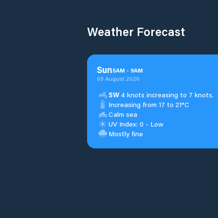
Weather Forecast
Sun
5
AM
-
9
AM
09 August 2026
SW
4 knots increasing to 7 knots.
Increasing from 17 to 21°C
Calm sea
UV Index: 0 - Low
Mostly fine