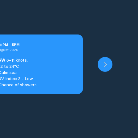
n
1
PM
-
5
PM
ugust 2026
SW
6–11 knots.
22 to 24°C
Calm sea
UV Index: 2 - Low
Chance of showers