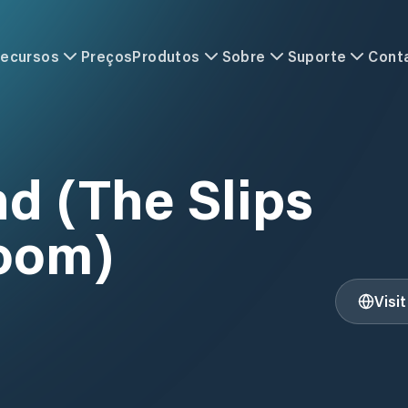
ecursos
Preços
Produtos
Sobre
Suporte
Cont
nd (The Slips
room)
Visi