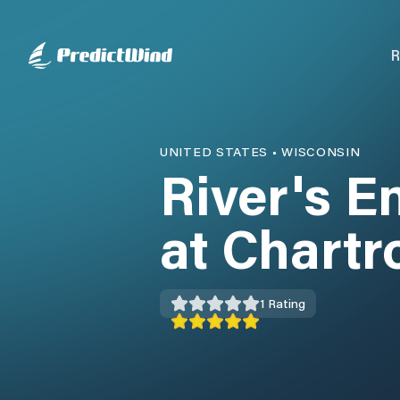
R
UNITED STATES
•
WISCONSIN
River's E
at Chart
1
Rating