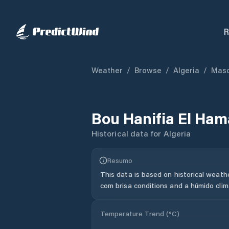
R
Weather
/
Browse
/
Algeria
/
Mas
Bou Hanifia El Ha
Historical data for
Algeria
Resumo
This data is based on historical weath
com brisa conditions and a húmido clim
Temperature Trend (
°C
)