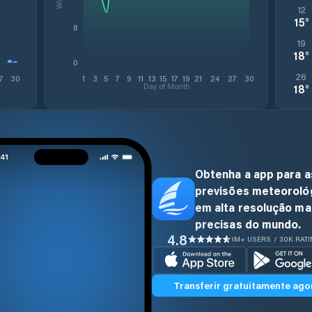
12
15
°
8
19
18
°
0
26
7
30
1
3
5
7
9
11
13
15
17
19
21
24
27
30
Day of Month
18
°
Obtenha a app para a
previsões meteoroló
em alta resolução ma
precisas do mundo.
4.8
1M+ USERS / 30K RAT
Transferir gratuitamente ago