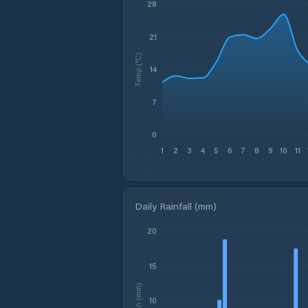
28
21
Temp (°C)
14
7
0
1
2
3
4
5
6
7
8
9
10
11
Daily Rainfall (mm)
20
15
Rain (mm)
10