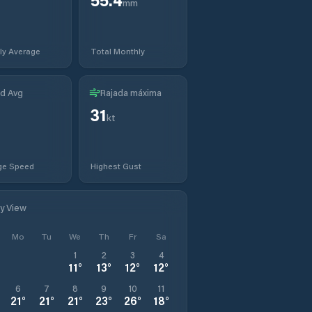
mm
ly Average
Total Monthly
d Avg
Rajada máxima
31
t
kt
ge Speed
Highest Gust
ly View
Mo
Tu
We
Th
Fr
Sa
1
2
3
4
11
°
13
°
12
°
12
°
6
7
8
9
10
11
21
°
21
°
21
°
23
°
26
°
18
°