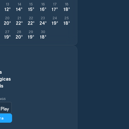
13
14
15
16
17
18
12
°
14
°
15
°
16
°
17
°
18
°
20
21
22
23
24
25
20
°
22
°
22
°
24
°
19
°
18
°
27
28
29
30
19
°
20
°
19
°
18
°
s
gicas
is
INGS
ra