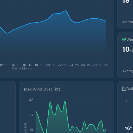
Month
Win
10
k
12
13
14
15
16
17
18
19
20
21
22
23
24
25
26
27
28
29
30
Day of Month
Avera
Dai
Max Wind Gust (kt)
32
Su
24
5
Wind (kt)
16
°
16