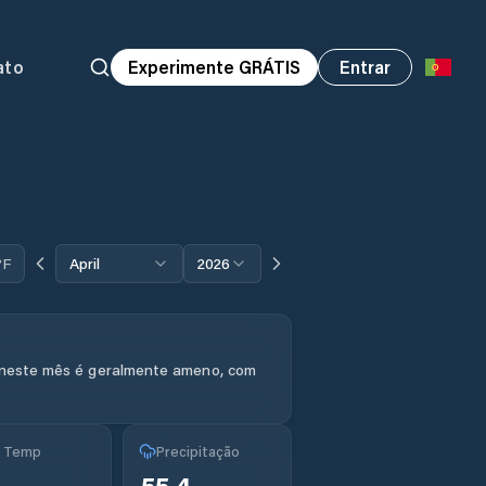
ato
Experimente GRÁTIS
Entrar
°F
April
2026
 neste mês é geralmente ameno, com
g Temp
Precipitação
55.4