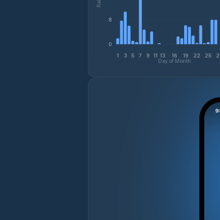
8
0
1
3
5
7
9
11
13
16
19
22
25
2
Day of Month