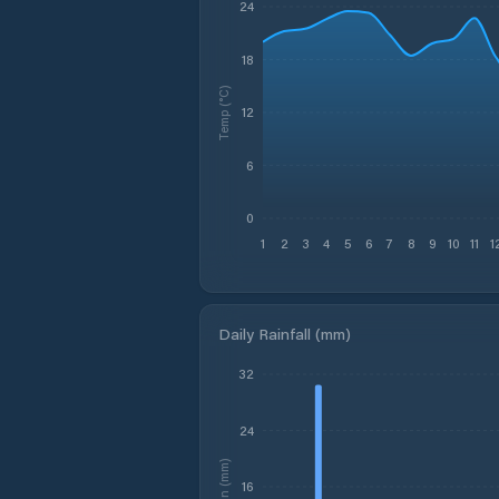
24
18
Temp (°C)
12
6
0
1
2
3
4
5
6
7
8
9
10
11
1
Daily Rainfall (mm)
32
24
Rain (mm)
16