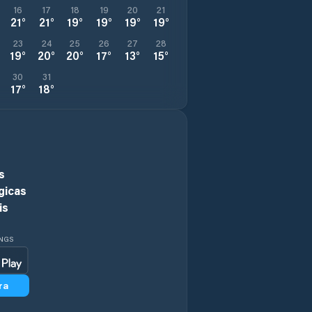
16
17
18
19
20
21
21
°
21
°
19
°
19
°
19
°
19
°
23
24
25
26
27
28
19
°
20
°
20
°
17
°
13
°
15
°
30
31
17
°
18
°
s
gicas
is
INGS
ra