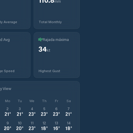
mm
ly Average
Total Monthly
d Avg
Rajada máxima
34
kt
ge Speed
Highest Gust
ly View
Mo
Tu
We
Th
Fr
Sa
2
3
4
5
6
7
21
°
21
°
23
°
23
°
23
°
21
°
9
10
11
12
13
14
20
°
20
°
23
°
18
°
16
°
18
°