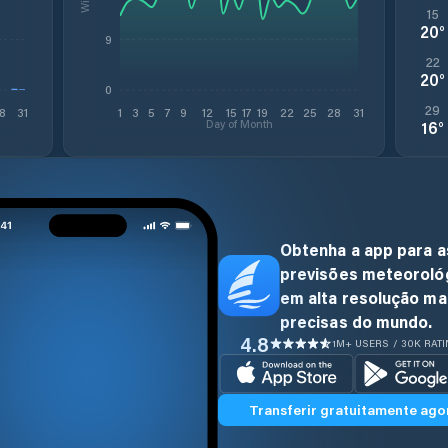
15
20
°
9
22
20
°
0
29
8
31
1
3
5
7
9
12
15
17
19
22
25
28
31
Day of Month
16
°
Obtenha a app para a
previsões meteoroló
em alta resolução ma
precisas do mundo.
4.8
1M+ USERS / 30K RAT
Transferir gratuitamente ago