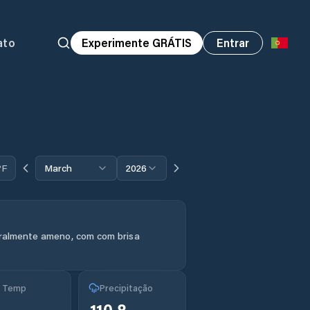
ato
Experimente GRÁTIS
Entrar
°F
March
2026
ralmente ameno, com com brisa
g Temp
Precipitação
110.8