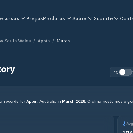
ecursos
Preços
Produtos
Sobre
Suporte
Cont
w South Wales
/
Appin
/
March
tory
°C
er records for
Appin
,
Australia
in
March
2026
.
O clima neste mês é ge
Av
19
°