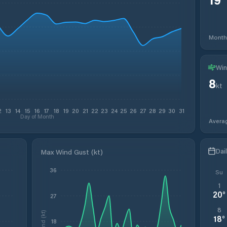
Month
Win
8
kt
2
13
14
15
16
17
18
19
20
21
22
23
24
25
26
27
28
29
30
31
Day of Month
Avera
Dai
Max Wind Gust (kt)
36
Su
1
20
°
27
8
Wind (kt)
18
°
18