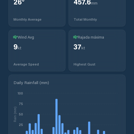
26
°
457.6
mm
Monthly Average
Total Monthly
Wind Avg
Rajada máxima
9
37
kt
kt
Average Speed
Highest Gust
Daily Rainfall (mm)
100
75
Rain (mm)
50
25