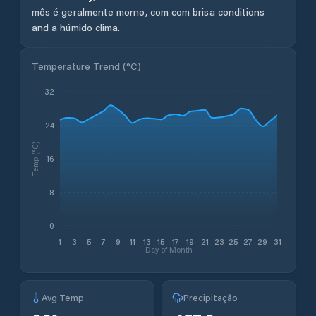
mês é geralmente morno, com com brisa conditions
and a húmido clima.
Temperature Trend (
°C
)
32
24
Temp (°C)
16
8
0
1
3
5
7
9
11
13
15
17
19
21
23
25
27
29
31
Day of Month
Avg Temp
Precipitação