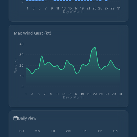
0
1
3
5
7
9
11
13
15
17
19
21
23
25
27
29
31
Day of Month
Max Wind Gust (kt)
40
30
Wind (kt)
20
10
0
1
3
5
7
9
11
13
15
17
19
21
23
25
27
29
31
Day of Month
Daily View
Su
Mo
Tu
We
Th
Fr
Sa