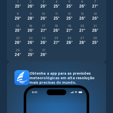
1
2
3
4
5
6
7
25
°
26
°
26
°
25
°
25
°
26
°
27
°
8
9
10
11
12
13
14
29
°
28
°
26
°
25
°
25
°
26
°
26
°
15
16
17
18
19
20
21
25
°
26
°
27
°
26
°
27
°
27
°
28
°
22
23
24
25
26
27
28
26
°
26
°
26
°
27
°
28
°
28
°
25
°
29
30
31
24
°
25
°
26
°
Obtenha a app para as previsões
meteorológicas em alta resolução
mais precisas do mundo.