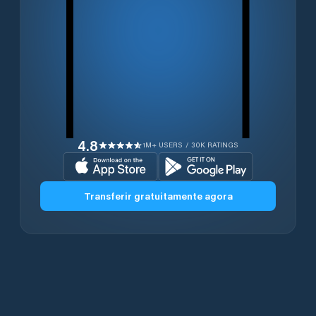
4.8
1M+ USERS / 30K RATINGS
Transferir gratuitamente agora