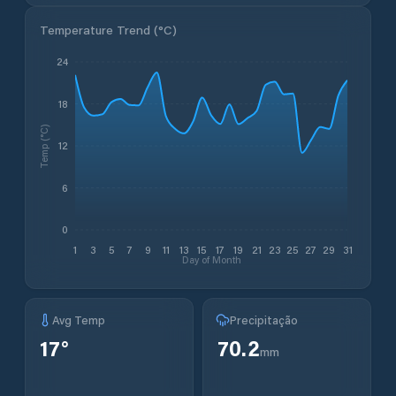
Temperature Trend (
°C
)
24
18
Temp (°C)
12
6
0
1
3
5
7
9
11
13
15
17
19
21
23
25
27
29
31
Day of Month
Avg Temp
Precipitação
17
°
70.2
mm