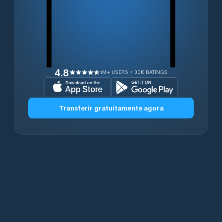
4.8
1M+ USERS / 30K RATINGS
Transferir gratuitamente agora