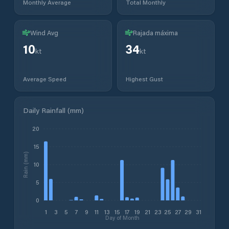
Monthly Average
Total Monthly
Wind Avg
Rajada máxima
10
34
kt
kt
Average Speed
Highest Gust
Daily Rainfall (mm)
20
15
Rain (mm)
10
5
0
1
3
5
7
9
11
13
15
17
19
21
23
25
27
29
31
Day of Month