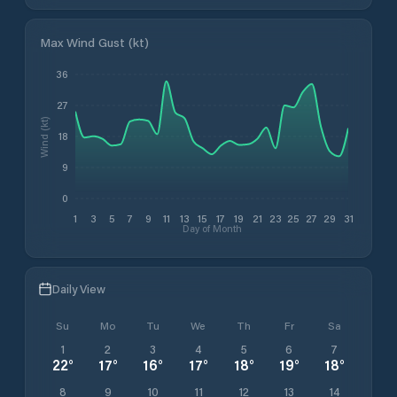
Max Wind Gust (kt)
36
27
Wind (kt)
18
9
0
1
3
5
7
9
11
13
15
17
19
21
23
25
27
29
31
Day of Month
Daily View
Su
Mo
Tu
We
Th
Fr
Sa
1
2
3
4
5
6
7
22
°
17
°
16
°
17
°
18
°
19
°
18
°
8
9
10
11
12
13
14