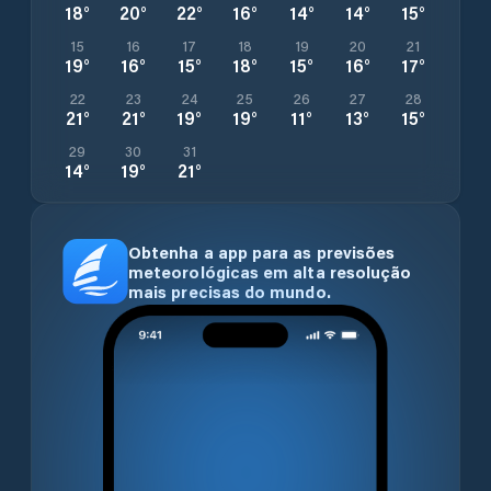
18
°
20
°
22
°
16
°
14
°
14
°
15
°
15
16
17
18
19
20
21
19
°
16
°
15
°
18
°
15
°
16
°
17
°
22
23
24
25
26
27
28
21
°
21
°
19
°
19
°
11
°
13
°
15
°
29
30
31
14
°
19
°
21
°
Obtenha a app para as previsões
meteorológicas em alta resolução
mais precisas do mundo.