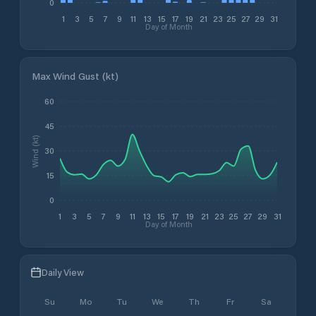
0
1
3
5
7
9
11
13
15
17
19
21
23
25
27
29
31
Day of Month
Max Wind Gust (kt)
60
45
Wind (kt)
30
15
0
1
3
5
7
9
11
13
15
17
19
21
23
25
27
29
31
Day of Month
Daily View
Su
Mo
Tu
We
Th
Fr
Sa