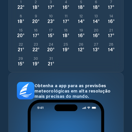
1
2
3
4
5
6
7
22
°
18
°
17
°
16
°
18
°
18
°
17
°
8
9
10
11
12
13
14
18
°
20
°
23
°
17
°
14
°
14
°
16
°
15
16
17
18
19
20
21
20
°
17
°
15
°
18
°
16
°
16
°
17
°
22
23
24
25
26
27
28
21
°
22
°
20
°
19
°
12
°
13
°
14
°
29
30
31
15
°
19
°
21
°
Obtenha a app para as previsões
meteorológicas em alta resolução
mais precisas do mundo.