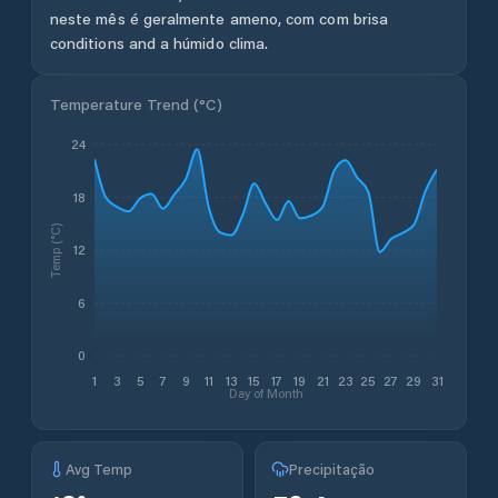
neste mês é geralmente ameno, com com brisa
conditions and a húmido clima.
Temperature Trend (
°C
)
24
18
Temp (°C)
12
6
0
1
3
5
7
9
11
13
15
17
19
21
23
25
27
29
31
Day of Month
Avg Temp
Precipitação