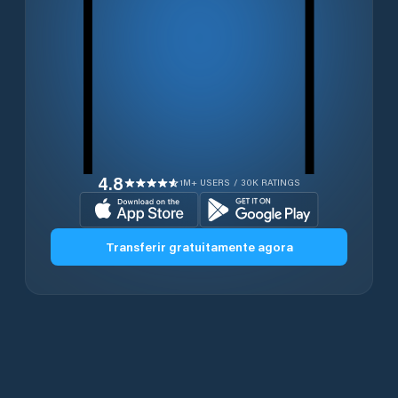
4.8
1M+ USERS / 30K RATINGS
Transferir gratuitamente agora