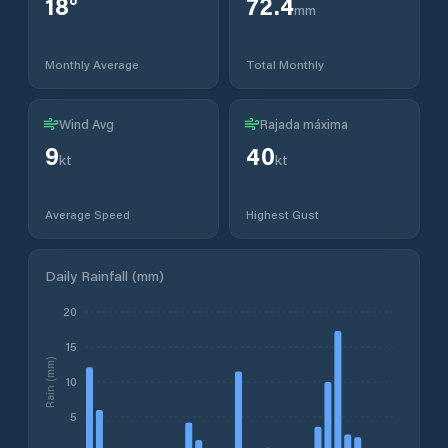
18
°
72.4
mm
Monthly Average
Total Monthly
Wind Avg
Rajada máxima
9
40
kt
kt
Average Speed
Highest Gust
Daily Rainfall (mm)
20
15
Rain (mm)
10
5