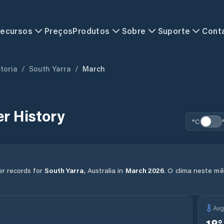
ecursos
Preços
Produtos
Sobre
Suporte
Cont
toria
/
South Yarra
/
March
r History
°C
er records for
South Yarra
,
Australia
in
March
2026
.
O clima neste mê
Av
18
°