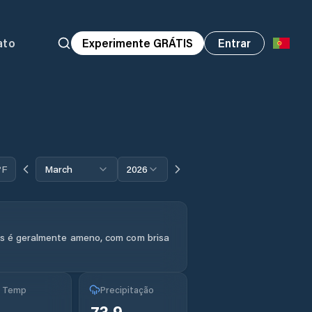
ato
Experimente GRÁTIS
Entrar
°F
March
2026
s é geralmente ameno, com com brisa
g Temp
Precipitação
73.9