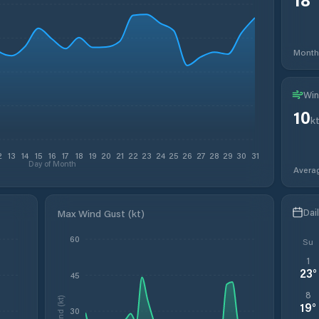
Month
Win
10
k
2
13
14
15
16
17
18
19
20
21
22
23
24
25
26
27
28
29
30
31
Day of Month
Avera
Dai
Max Wind Gust (kt)
60
Su
1
23
°
45
8
Wind (kt)
19
°
30