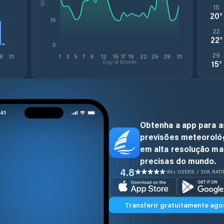
15
20
°
15
22
22
°
0
29
8
31
1
3
5
7
9
12
15
17
19
22
25
28
31
Day of Month
15
°
Obtenha a app para a
previsões meteoroló
em alta resolução ma
precisas do mundo.
4.8
1M+ USERS / 30K RAT
Transferir gratuitamente ago