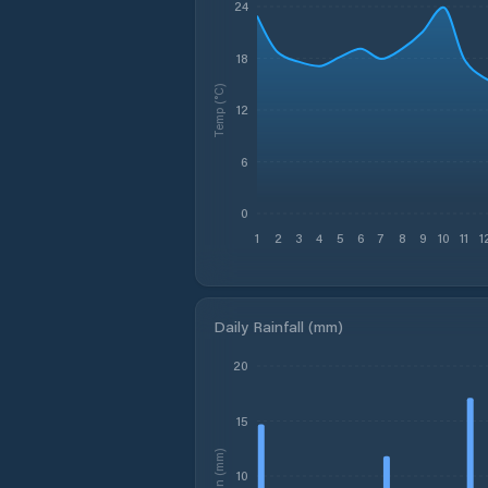
24
18
Temp (°C)
12
6
0
1
2
3
4
5
6
7
8
9
10
11
1
Daily Rainfall (mm)
20
15
Rain (mm)
10