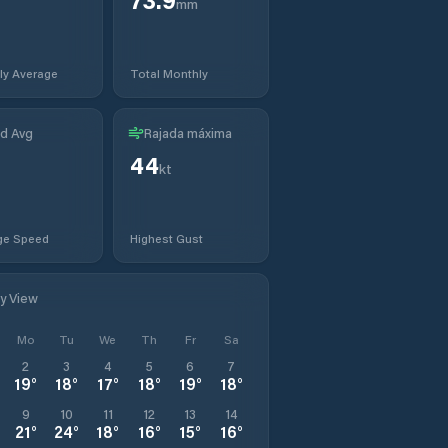
mm
ly Average
Total Monthly
d Avg
Rajada máxima
44
t
kt
ge Speed
Highest Gust
ly View
Mo
Tu
We
Th
Fr
Sa
2
3
4
5
6
7
19
°
18
°
17
°
18
°
19
°
18
°
9
10
11
12
13
14
21
°
24
°
18
°
16
°
15
°
16
°