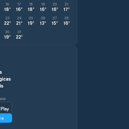
16
17
18
19
20
21
18
°
16
°
18
°
16
°
16
°
17
°
23
24
25
26
27
28
22
°
21
°
19
°
13
°
15
°
16
°
30
31
19
°
22
°
s
gicas
is
INGS
ra