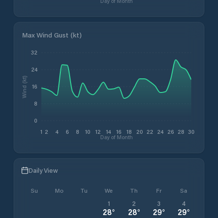
Day of Month
Max Wind Gust (kt)
32
24
Wind (kt)
16
8
0
1
2
4
6
8
10
12
14
16
18
20
22
24
26
28
30
Day of Month
Daily View
Su
Mo
Tu
We
Th
Fr
Sa
1
2
3
4
28
°
28
°
29
°
29
°