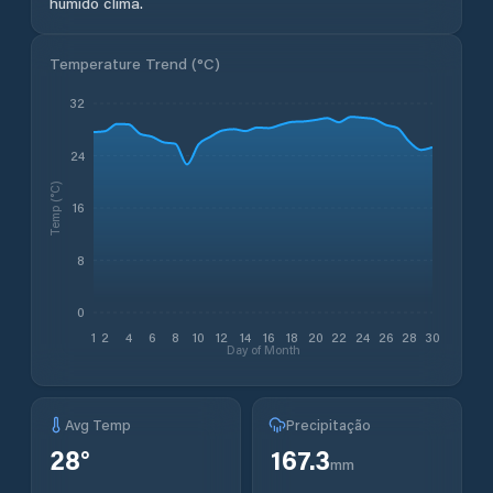
húmido clima.
Temperature Trend (
°C
)
32
24
Temp (°C)
16
8
0
1
2
4
6
8
10
12
14
16
18
20
22
24
26
28
30
Day of Month
Avg Temp
Precipitação
28
°
167.3
mm