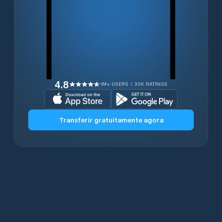
4.8
1M+ USERS / 30K RATINGS
Transferir gratuitamente agora