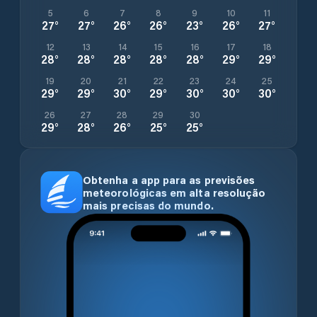
5
6
7
8
9
10
11
27
°
27
°
26
°
26
°
23
°
26
°
27
°
12
13
14
15
16
17
18
28
°
28
°
28
°
28
°
28
°
29
°
29
°
19
20
21
22
23
24
25
29
°
29
°
30
°
29
°
30
°
30
°
30
°
26
27
28
29
30
29
°
28
°
26
°
25
°
25
°
Obtenha a app para as previsões
meteorológicas em alta resolução
mais precisas do mundo.