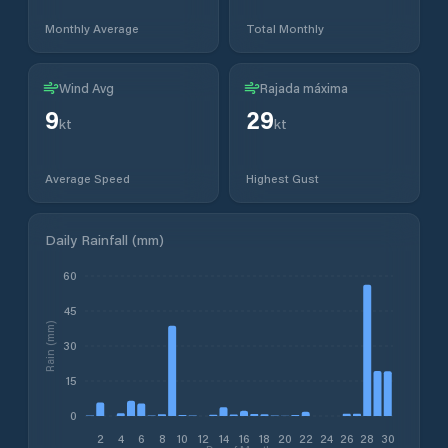
Monthly Average
Total Monthly
Wind Avg
Rajada máxima
9
29
kt
kt
Average Speed
Highest Gust
Daily Rainfall (mm)
60
45
Rain (mm)
30
15
0
2
4
6
8
10
12
14
16
18
20
22
24
26
28
30