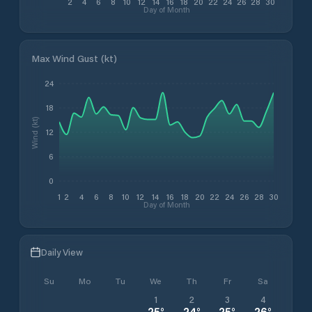
2
4
6
8
10
12
14
16
18
20
22
24
26
28
30
Day of Month
Max Wind Gust (kt)
24
18
Wind (kt)
12
6
0
1
2
4
6
8
10
12
14
16
18
20
22
24
26
28
30
Day of Month
Daily View
Su
Mo
Tu
We
Th
Fr
Sa
1
2
3
4
25
°
24
°
25
°
26
°