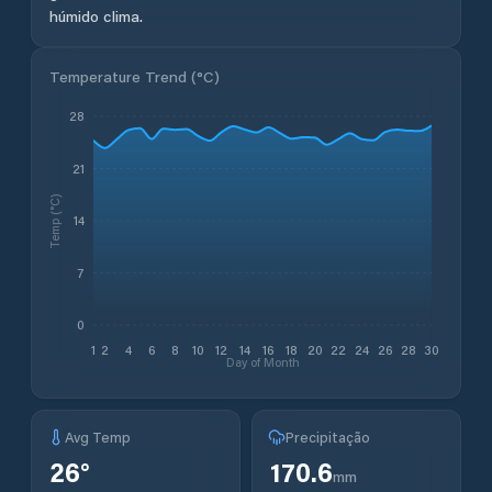
húmido clima.
Temperature Trend (
°C
)
28
21
Temp (°C)
14
7
0
1
2
4
6
8
10
12
14
16
18
20
22
24
26
28
30
Day of Month
Avg Temp
Precipitação
26
°
170.6
mm