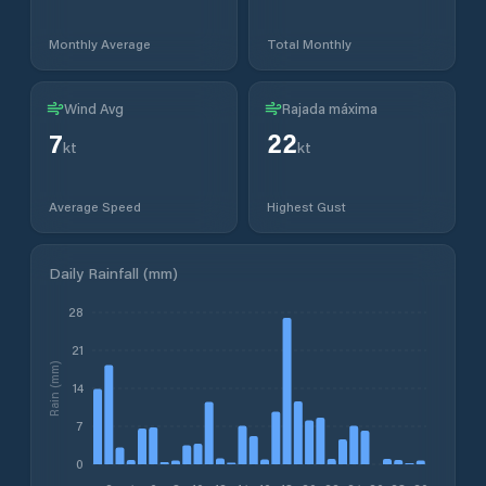
Monthly Average
Total Monthly
Wind Avg
Rajada máxima
7
22
kt
kt
Average Speed
Highest Gust
Daily Rainfall (mm)
28
21
Rain (mm)
14
7
0