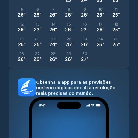
5
6
7
8
9
10
11
26
°
25
°
26
°
26
°
26
°
25
°
25
°
12
13
14
15
16
17
18
26
°
27
°
26
°
26
°
27
°
26
°
25
°
19
20
21
22
23
24
25
25
°
25
°
24
°
25
°
26
°
25
°
25
°
26
27
28
29
30
26
°
26
°
26
°
26
°
27
°
Obtenha a app para as previsões
meteorológicas em alta resolução
mais precisas do mundo.