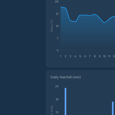
28
21
Temp (°C)
14
7
0
1
2
3
4
5
6
7
8
9
10
11
1
Daily Rainfall (mm)
24
18
Rain (mm)
12