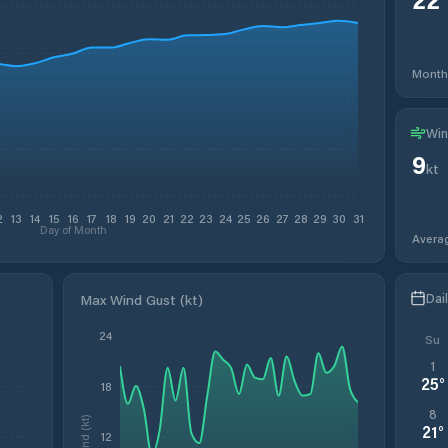
Month
Win
9
kt
2
13
14
15
16
17
18
19
20
21
22
23
24
25
26
27
28
29
30
31
Day of Month
Avera
Dai
Max Wind Gust (kt)
24
Su
1
25
°
18
8
Wind (kt)
21
°
12