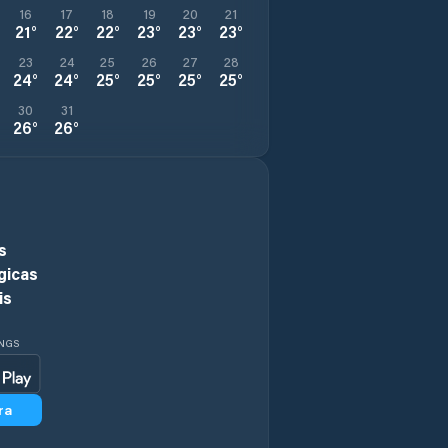
16
17
18
19
20
21
21
°
22
°
22
°
23
°
23
°
23
°
23
24
25
26
27
28
24
°
24
°
25
°
25
°
25
°
25
°
30
31
26
°
26
°
s
gicas
is
INGS
ra