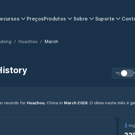
ecursos
Preços
Produtos
Sobre
Suporte
Cont
gdong
/
Huazhou
/
March
istory
°C
er records for
Huazhou
,
China
in
March
2026
.
O clima neste mês é g
Av
22