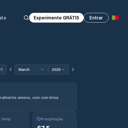
ato
Experimente GRÁTIS
Entrar
°F
March
2026
eralmente ameno, com com brisa
g Temp
Precipitação
°
67.5