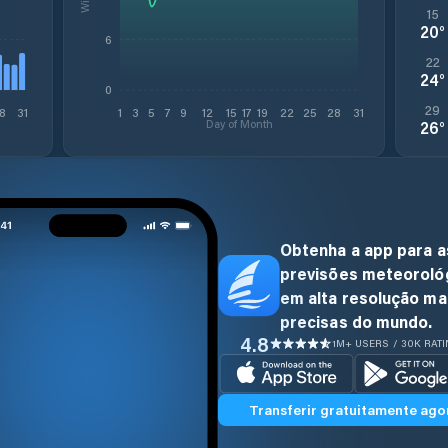
15
20
°
6
22
24
°
0
29
8
31
1
3
5
7
9
12
15
17
19
22
25
28
31
Day of Month
26
°
Obtenha a app para a
previsões meteoroló
em alta resolução ma
precisas do mundo.
4.8
1M+ USERS / 30K RAT
Transferir gratuitamente ago