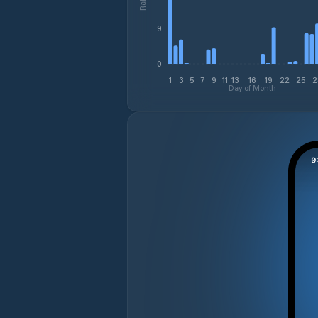
9
0
1
3
5
7
9
11
13
16
19
22
25
2
Day of Month