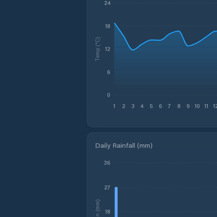
24
18
Temp (°C)
12
6
0
1
2
3
4
5
6
7
8
9
10
11
1
Daily Rainfall (mm)
36
27
Rain (mm)
18