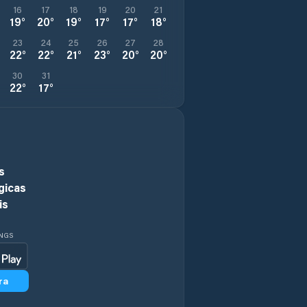
16
17
18
19
20
21
19
°
20
°
19
°
17
°
17
°
18
°
23
24
25
26
27
28
22
°
22
°
21
°
23
°
20
°
20
°
30
31
22
°
17
°
s
gicas
is
INGS
ra