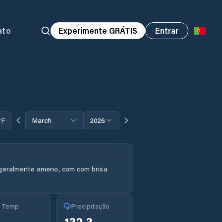
ato
Experimente GRÁTIS
Entrar
°F
March
2026
 geralmente ameno, com com brisa
g Temp
Precipitação
132.3