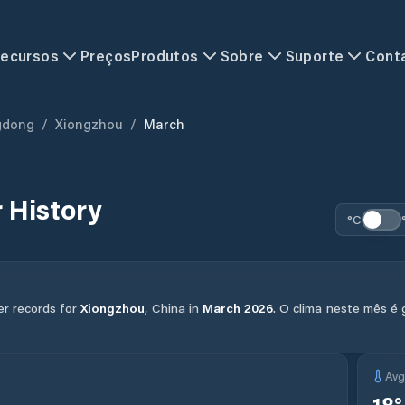
ecursos
Preços
Produtos
Sobre
Suporte
Cont
gdong
/
Xiongzhou
/
March
 History
°C
er records for
Xiongzhou
,
China
in
March
2026
.
O clima neste mês é
Av
18
°