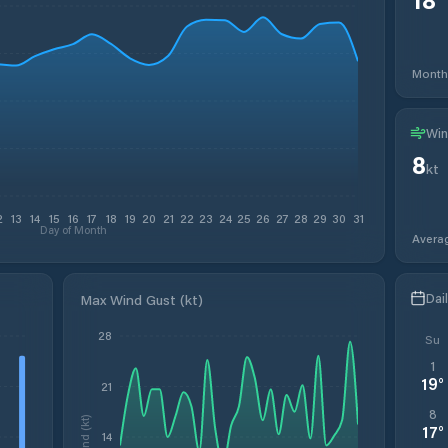
Month
Win
8
kt
2
13
14
15
16
17
18
19
20
21
22
23
24
25
26
27
28
29
30
31
Day of Month
Avera
Dai
Max Wind Gust (kt)
28
Su
1
19
°
21
8
Wind (kt)
17
°
14