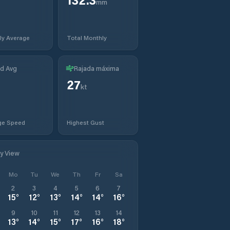
mm
ly Average
Total Monthly
d Avg
Rajada máxima
27
kt
ge Speed
Highest Gust
ly View
Mo
Tu
We
Th
Fr
Sa
2
3
4
5
6
7
15
°
12
°
13
°
14
°
14
°
16
°
9
10
11
12
13
14
13
°
14
°
15
°
17
°
16
°
18
°