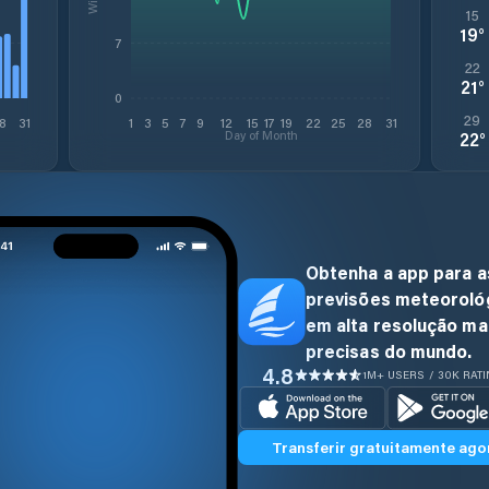
15
19
°
7
22
21
°
0
29
8
31
1
3
5
7
9
12
15
17
19
22
25
28
31
Day of Month
22
°
Obtenha a app para a
previsões meteoroló
em alta resolução ma
precisas do mundo.
4.8
1M+ USERS / 30K RAT
Transferir gratuitamente ago