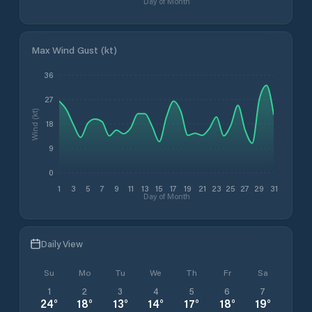
Day of Month
Max Wind Gust (kt)
36
27
Wind (kt)
18
9
0
1
3
5
7
9
11
13
15
17
19
21
23
25
27
29
31
Day of Month
Daily View
Su
Mo
Tu
We
Th
Fr
Sa
1
2
3
4
5
6
7
24
°
18
°
13
°
14
°
17
°
18
°
19
°