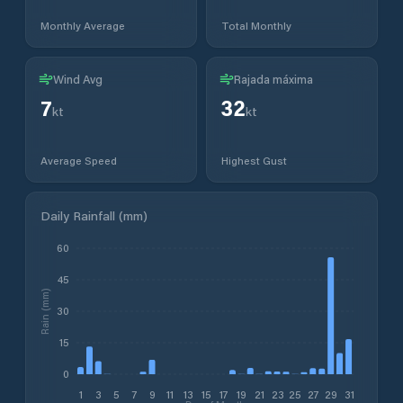
Monthly Average
Total Monthly
Wind Avg
Rajada máxima
7
32
kt
kt
Average Speed
Highest Gust
Daily Rainfall (mm)
60
45
Rain (mm)
30
15
0
1
3
5
7
9
11
13
15
17
19
21
23
25
27
29
31