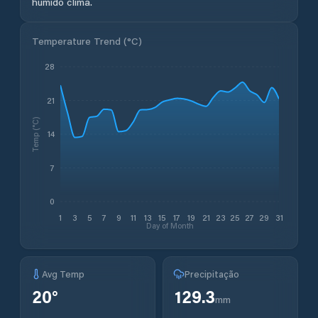
húmido clima.
Temperature Trend (
°C
)
28
21
Temp (°C)
14
7
0
1
3
5
7
9
11
13
15
17
19
21
23
25
27
29
31
Day of Month
Avg Temp
Precipitação
20
°
129.3
mm