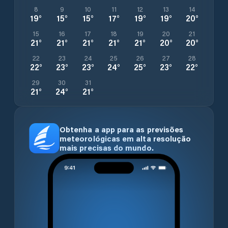
8
9
10
11
12
13
14
19
°
15
°
15
°
17
°
19
°
19
°
20
°
15
16
17
18
19
20
21
21
°
21
°
21
°
21
°
21
°
20
°
20
°
22
23
24
25
26
27
28
22
°
23
°
23
°
24
°
25
°
23
°
22
°
29
30
31
21
°
24
°
21
°
Obtenha a app para as previsões
meteorológicas em alta resolução
mais precisas do mundo.