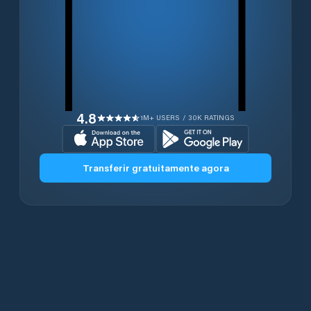
4.8
1M+ USERS / 30K RATINGS
Transferir gratuitamente agora