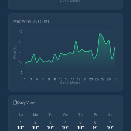
Day of Month
Max Wind Gust (kt)
40
30
Wind (kt)
20
10
0
1
3
5
7
9
11
13
15
17
19
21
23
25
27
29
31
Day of Month
Daily View
Su
Mo
Tu
We
Th
Fr
Sa
1
2
3
4
5
6
7
10
°
10
°
10
°
10
°
10
°
9
°
10
°