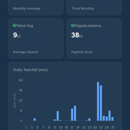
Monthly Average
Total Monthly
Wind Avg
Rajada máxima
9
38
kt
kt
Average Speed
Highest Gust
Daily Rainfall (mm)
24
18
Rain (mm)
12
6
0
1
3
5
7
9
11
13
15
17
19
21
23
25
27
29
31