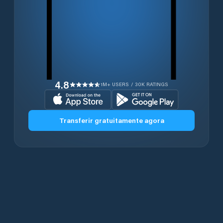
4.8
1M+ USERS / 30K RATINGS
Transferir gratuitamente agora