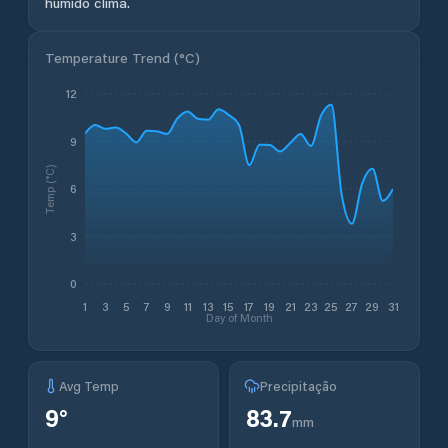
húmido clima.
Temperature Trend (
°C
)
12
9
Temp (°C)
6
3
0
1
3
5
7
9
11
13
15
17
19
21
23
25
27
29
31
Day of Month
Avg Temp
Precipitação
9
°
83.7
mm