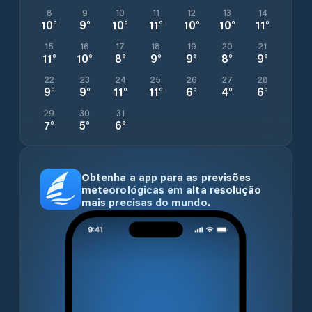
8
9
10
11
12
13
14
10
°
9
°
10
°
11
°
10
°
10
°
11
°
15
16
17
18
19
20
21
11
°
10
°
8
°
9
°
9
°
8
°
9
°
22
23
24
25
26
27
28
9
°
9
°
11
°
11
°
6
°
4
°
6
°
29
30
31
7
°
5
°
6
°
Obtenha a app para as previsões
meteorológicas em alta resolução
mais precisas do mundo.