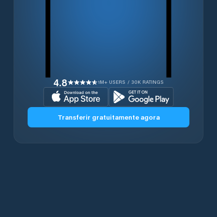
4.8
1M+ USERS / 30K RATINGS
Transferir gratuitamente agora