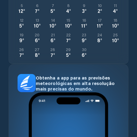
5
6
7
8
9
10
11
12
°
7
°
5
°
4
°
3
°
2
°
4
°
12
13
14
15
16
17
18
5
°
10
°
10
°
10
°
11
°
11
°
10
°
19
20
21
22
23
24
25
9
°
6
°
6
°
7
°
9
°
8
°
10
°
26
27
28
29
30
7
°
8
°
7
°
5
°
6
°
Obtenha a app para as previsões
meteorológicas em alta resolução
mais precisas do mundo.