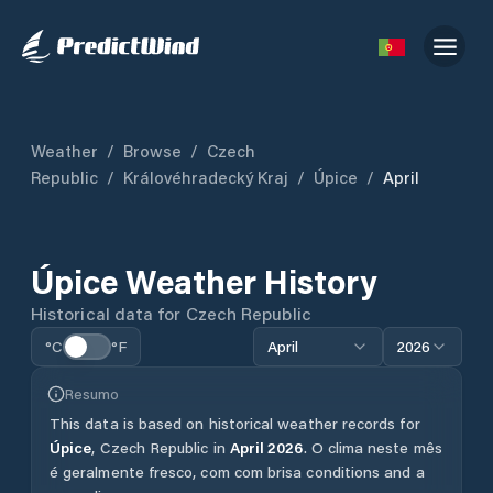
Weather
/
Browse
/
Czech
Republic
/
Královéhradecký Kraj
/
Úpice
/
April
Úpice
Weather History
Historical data for
Czech Republic
°C
°F
April
2026
Resumo
This data is based on historical weather records for
Úpice
,
Czech Republic
in
April
2026
.
O clima neste mês
é geralmente fresco, com com brisa conditions and a