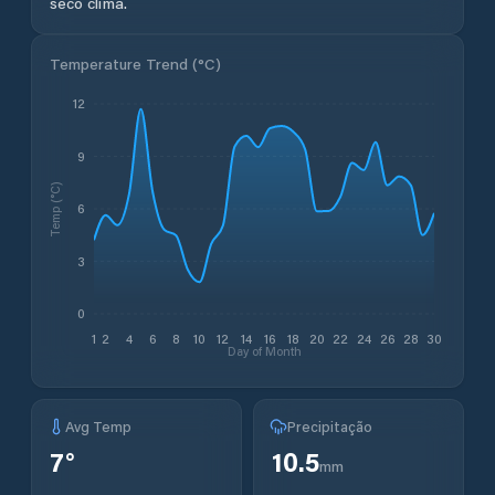
seco clima.
Temperature Trend (
°C
)
12
9
Temp (°C)
6
3
0
1
2
4
6
8
10
12
14
16
18
20
22
24
26
28
30
Day of Month
Avg Temp
Precipitação
7
°
10.5
mm