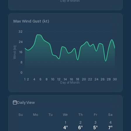
Day of Month
Max Wind Gust (kt)
32
24
Wind (kt)
16
8
0
1
2
4
6
8
10
12
14
16
18
20
22
24
26
28
30
Day of Month
Daily View
Su
Mo
Tu
We
Th
Fr
Sa
1
2
3
4
4
°
6
°
5
°
7
°