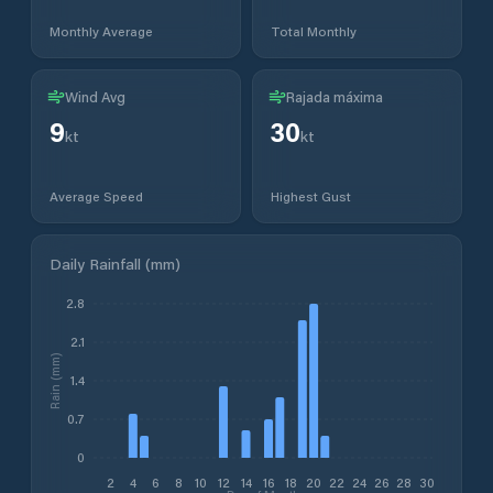
Monthly Average
Total Monthly
Wind Avg
Rajada máxima
9
30
kt
kt
Average Speed
Highest Gust
Daily Rainfall (mm)
2.8
2.1
Rain (mm)
1.4
0.7
0
2
4
6
8
10
12
14
16
18
20
22
24
26
28
30