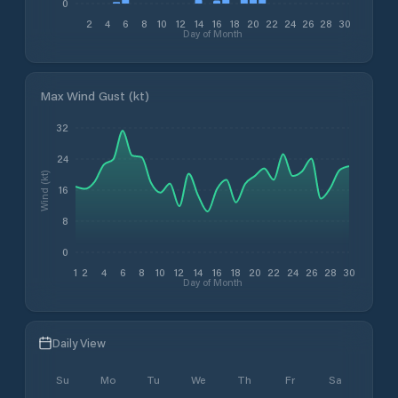
0
2
4
6
8
10
12
14
16
18
20
22
24
26
28
30
Day of Month
Max Wind Gust (kt)
32
24
Wind (kt)
16
8
0
1
2
4
6
8
10
12
14
16
18
20
22
24
26
28
30
Day of Month
Daily View
Su
Mo
Tu
We
Th
Fr
Sa