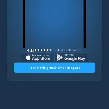
4.8
1M+ USERS / 30K RATINGS
Transferir gratuitamente agora