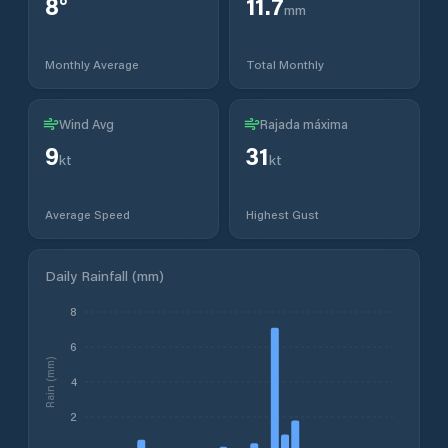
8
°
11.7
mm
Monthly Average
Total Monthly
Wind Avg
Rajada máxima
9
31
kt
kt
Average Speed
Highest Gust
Daily Rainfall (mm)
8
6
Rain (mm)
4
2