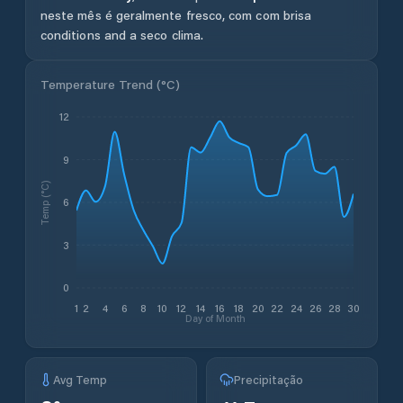
neste mês é geralmente fresco, com com brisa
conditions and a seco clima.
Temperature Trend (
°C
)
12
9
Temp (°C)
6
3
0
1
2
4
6
8
10
12
14
16
18
20
22
24
26
28
30
Day of Month
Avg Temp
Precipitação