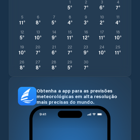
1
2
3
4
5
°
7
°
6
°
7
°
5
6
7
8
9
10
11
11
°
8
°
5
°
4
°
3
°
2
°
4
°
12
13
14
15
16
17
18
5
°
10
°
9
°
11
°
12
°
11
°
10
°
19
20
21
22
23
24
25
10
°
7
°
6
°
7
°
9
°
10
°
11
°
26
27
28
29
30
8
°
8
°
8
°
5
°
7
°
Obtenha a app para as previsões
meteorológicas em alta resolução
mais precisas do mundo.