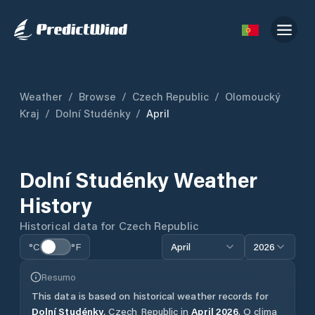
Weather
/
Browse
/
Czech Republic
/
Olomoucký
Kraj
/
Dolní Studénky
/
April
Dolní Studénky
Weather
History
Historical data for
Czech Republic
°C
°F
April
2026
Resumo
This data is based on historical weather records for
Dolní Studénky
,
Czech Republic
in
April
2026
.
O clima