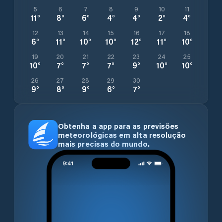
5
6
7
8
9
10
11
11
°
8
°
6
°
4
°
4
°
2
°
4
°
12
13
14
15
16
17
18
6
°
11
°
10
°
10
°
12
°
11
°
10
°
19
20
21
22
23
24
25
10
°
7
°
7
°
7
°
9
°
10
°
10
°
26
27
28
29
30
9
°
8
°
9
°
6
°
7
°
Obtenha a app para as previsões
meteorológicas em alta resolução
mais precisas do mundo.