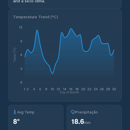
and a seco clima.
Temperature Trend (
°C
)
12
9
Temp (°C)
6
3
0
1
2
4
6
8
10
12
14
16
18
20
22
24
26
28
30
Day of Month
Avg Temp
Precipitação
8
°
18.6
mm