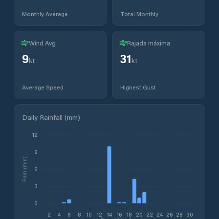
Monthly Average
Total Monthly
Wind Avg
Rajada máxima
9
31
kt
kt
Average Speed
Highest Gust
Daily Rainfall (mm)
12
9
Rain (mm)
6
3
0
2
4
6
8
10
12
14
16
18
20
22
24
26
28
30