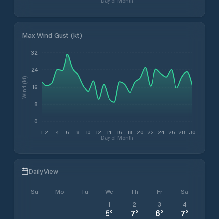
Day of Month
Max Wind Gust (kt)
32
24
Wind (kt)
16
8
0
1
2
4
6
8
10
12
14
16
18
20
22
24
26
28
30
Day of Month
Daily View
Su
Mo
Tu
We
Th
Fr
Sa
1
2
3
4
5
°
7
°
6
°
7
°