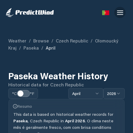
Weather
/
Browse
/
Czech Republic
/
Olomoucký
Kraj
/
Paseka
/
April
Paseka
Weather History
Historical data for
Czech Republic
°C
°F
April
2026
Resumo
This data is based on historical weather records for
Paseka
,
Czech Republic
in
April
2026
.
O clima neste
mês é geralmente fresco, com com brisa conditions