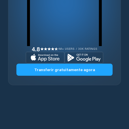
4.8
1M+ USERS / 30K RATINGS
Transferir gratuitamente agora