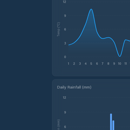
12
9
Temp (°C)
6
3
0
1
2
3
4
5
6
7
8
9
10
11
Daily Rainfall (mm)
12
9
Rain (mm)
6