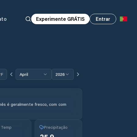
ato
Experimente GRÁTIS
Entrar
°F
April
2026
mês é geralmente fresco, com com
g Temp
Precipitação
25.9