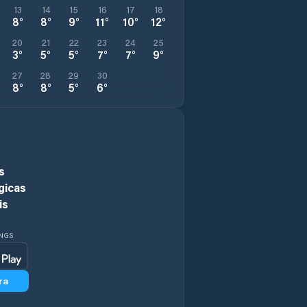
13
14
15
16
17
18
8
°
8
°
9
°
11
°
10
°
12
°
20
21
22
23
24
25
3
°
5
°
5
°
7
°
7
°
9
°
27
28
29
30
8
°
8
°
5
°
6
°
s
gicas
is
INGS
ra