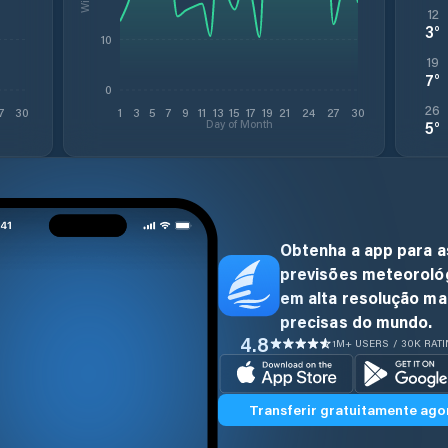
12
3
°
10
19
7
°
0
26
7
30
1
3
5
7
9
11
13
15
17
19
21
24
27
30
Day of Month
5
°
Obtenha a app para a
previsões meteoroló
em alta resolução ma
precisas do mundo.
4.8
1M+ USERS / 30K RAT
Transferir gratuitamente ago