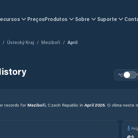
ecursos
Preços
Produtos
Sobre
Suporte
Cont
/
Ústecký Kraj
/
Meziboři
/
April
istory
°C
er records for
Meziboři
,
Czech Republic
in
April
2026
.
O clima neste 
Av
6
°