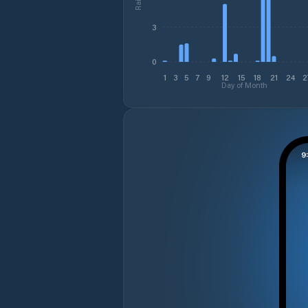
3
0
1
3
5
7
9
12
15
18
21
24
2
Day of Month