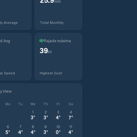
mm
ly Average
Total Monthly
d Avg
Rajada máxima
39
kt
ge Speed
Highest Gust
ly View
Mo
Tu
We
Th
Fr
Sa
1
2
3
4
3
°
3
°
4
°
7
°
6
7
8
9
10
11
5
°
4
°
4
°
3
°
0
°
4
°