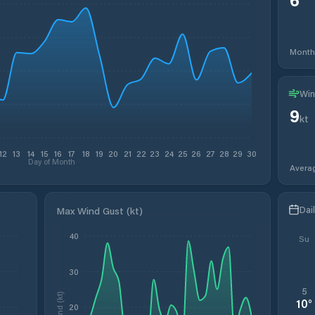
Month
Win
9
kt
12
13
14
15
16
17
18
19
20
21
22
23
24
25
26
27
28
29
30
Day of Month
Avera
Dai
Max Wind Gust (kt)
40
Su
30
5
Wind (kt)
10
°
20