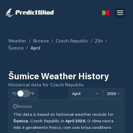
Weather
/
Browse
/
Czech Republic
/
Zlín
/
Šumice
/
April
Šumice
Weather History
Historical data for
Czech Republic
°C
°F
April
2026
Resumo
This data is based on historical weather records for
Šumice
,
Czech Republic
in
April
2026
.
O clima neste
mês é geralmente fresco, com com brisa conditions