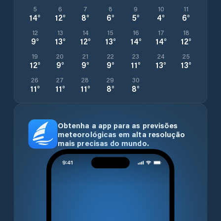
5
6
7
8
9
10
11
14
°
12
°
8
°
6
°
5
°
4
°
6
°
12
13
14
15
16
17
18
9
°
13
°
12
°
13
°
14
°
14
°
12
°
19
20
21
22
23
24
25
12
°
9
°
9
°
9
°
11
°
13
°
13
°
26
27
28
29
30
11
°
11
°
11
°
8
°
8
°
Obtenha a app para as previsões
meteorológicas em alta resolução
mais precisas do mundo.