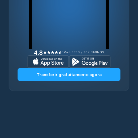
4.8
1M+ USERS / 30K RATINGS
Transferir gratuitamente agora