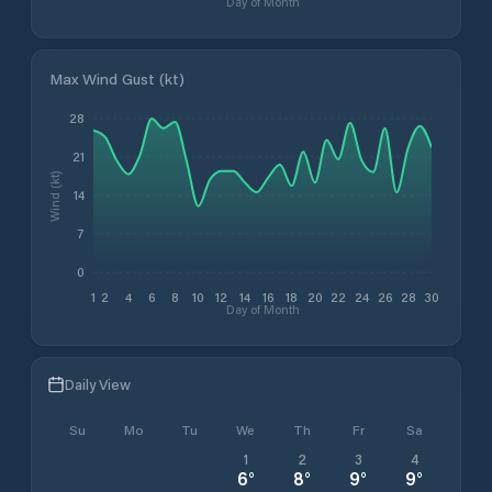
Day of Month
Max Wind Gust (kt)
28
21
Wind (kt)
14
7
0
1
2
4
6
8
10
12
14
16
18
20
22
24
26
28
30
Day of Month
Daily View
Su
Mo
Tu
We
Th
Fr
Sa
1
2
3
4
6
°
8
°
9
°
9
°