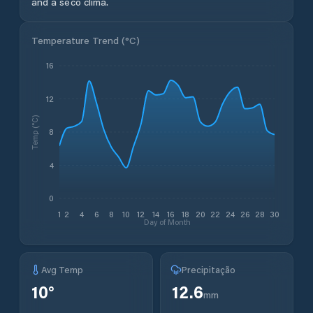
and a seco clima.
Temperature Trend (
°C
)
16
12
Temp (°C)
8
4
0
1
2
4
6
8
10
12
14
16
18
20
22
24
26
28
30
Day of Month
Avg Temp
Precipitação
10
°
12.6
mm