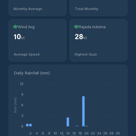
Monthly Average
Total Monthly
Wind Avg
Rajada máxima
10
28
kt
kt
Average Speed
Highest Gust
Daily Rainfall (mm)
12
9
Rain (mm)
6
3
0
2
4
6
8
10
12
14
16
18
20
22
24
26
28
30