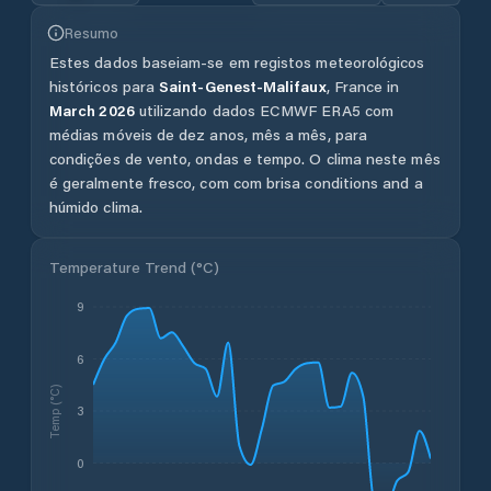
Resumo
Estes dados baseiam-se em registos meteorológicos
históricos para
Saint-Genest-Malifaux
,
France
in
March
2026
utilizando dados ECMWF ERA5 com
médias móveis de dez anos, mês a mês, para
condições de vento, ondas e tempo.
O clima neste mês
é geralmente fresco, com com brisa conditions and a
húmido clima.
Temperature Trend (
°C
)
9
6
Temp (°C)
3
0