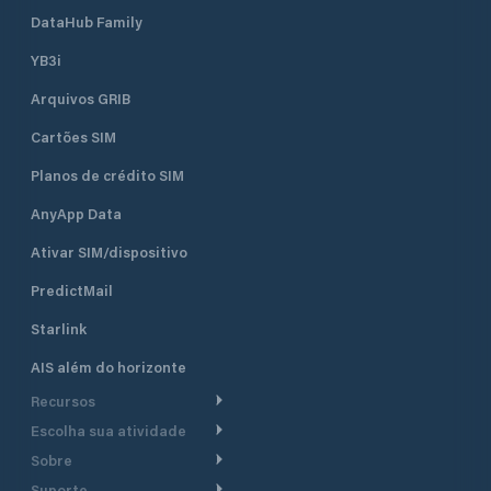
DataHub Family
YB3i
Arquivos GRIB
Cartões SIM
Planos de crédito SIM
AnyApp Data
Ativar SIM/dispositivo
PredictMail
Starlink
AIS além do horizonte
Recursos
Escolha sua atividade
Roteamento meteorológico
Sobre
Cruzeiro
Roteamento para
Suporte