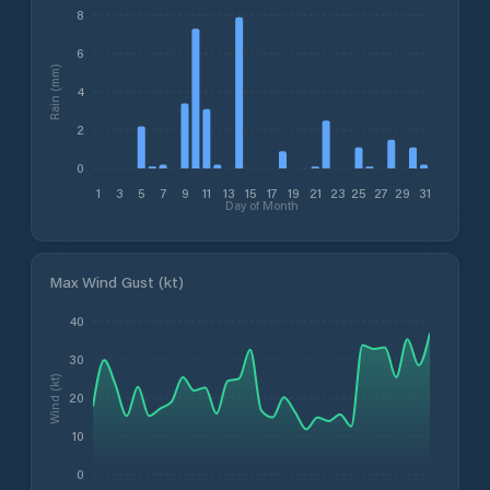
8
6
Rain (mm)
4
2
0
1
3
5
7
9
11
13
15
17
19
21
23
25
27
29
31
Day of Month
Max Wind Gust (kt)
40
30
Wind (kt)
20
10
0