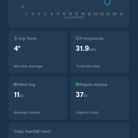
-3
1
3
5
7
9
11
13
15
17
19
21
23
25
27
29
31
Day of Month
Avg Temp
Precipitação
4
°
31.9
mm
Monthly Average
Total Monthly
Wind Avg
Rajada máxima
11
37
kt
kt
Average Speed
Highest Gust
Daily Rainfall (mm)