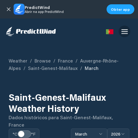
PredictWind
Obter app
Abrir na app PredictWind
Weather
/
Browse
/
France
/
Auvergne-Rhône-
Alpes
/
Saint-Genest-Malifaux
/
March
Saint-Genest-Malifaux
Weather History
Dados históricos para
Saint-Genest-Malifaux
,
France
°C
°F
March
2026