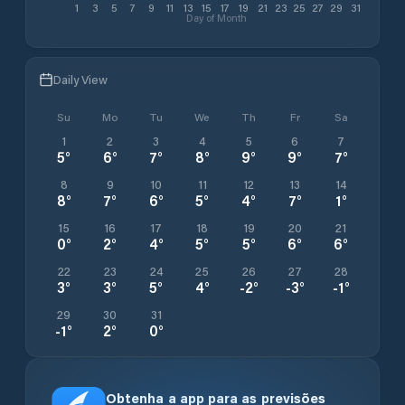
1
3
5
7
9
11
13
15
17
19
21
23
25
27
29
31
Day of Month
Daily View
Su
Mo
Tu
We
Th
Fr
Sa
1
2
3
4
5
6
7
5
°
6
°
7
°
8
°
9
°
9
°
7
°
8
9
10
11
12
13
14
8
°
7
°
6
°
5
°
4
°
7
°
1
°
15
16
17
18
19
20
21
0
°
2
°
4
°
5
°
5
°
6
°
6
°
22
23
24
25
26
27
28
3
°
3
°
5
°
4
°
-2
°
-3
°
-1
°
29
30
31
-1
°
2
°
0
°
Obtenha a app para as previsões