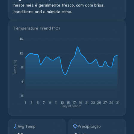
neste mês é geralmente fresco, com com brisa
conditions and a húmido clima.
Temperature Trend (
°C
)
16
12
Temp (°C)
8
4
0
1
3
5
7
9
11
13
15
17
19
21
23
25
27
29
31
Day of Month
Avg Temp
Precipitação