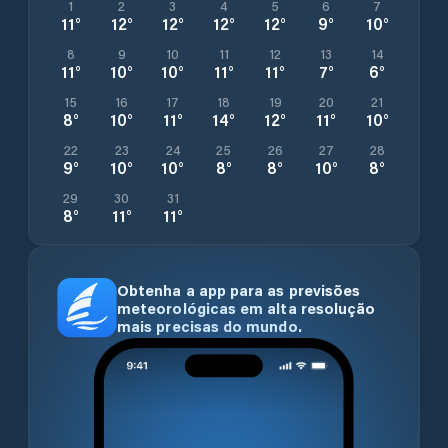
1
2
3
4
5
6
7
11
°
12
°
12
°
12
°
12
°
9
°
10
°
8
9
10
11
12
13
14
11
°
10
°
10
°
11
°
11
°
7
°
6
°
15
16
17
18
19
20
21
8
°
10
°
11
°
14
°
12
°
11
°
10
°
22
23
24
25
26
27
28
9
°
10
°
10
°
8
°
8
°
10
°
8
°
29
30
31
8
°
11
°
11
°
Obtenha a app para as previsões
meteorológicas em alta resolução
mais precisas do mundo.