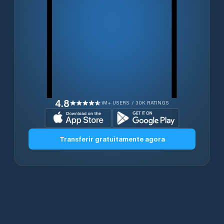
4.8
1M+ USERS / 30K RATINGS
Transferir gratuitamente agora