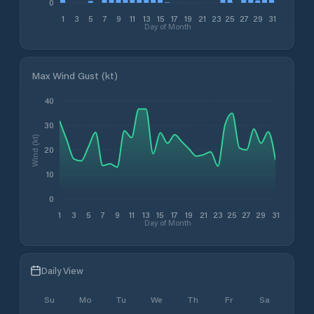
0
1
3
5
7
9
11
13
15
17
19
21
23
25
27
29
31
Day of Month
Max Wind Gust (kt)
40
30
Wind (kt)
20
10
0
1
3
5
7
9
11
13
15
17
19
21
23
25
27
29
31
Day of Month
Daily View
Su
Mo
Tu
We
Th
Fr
Sa