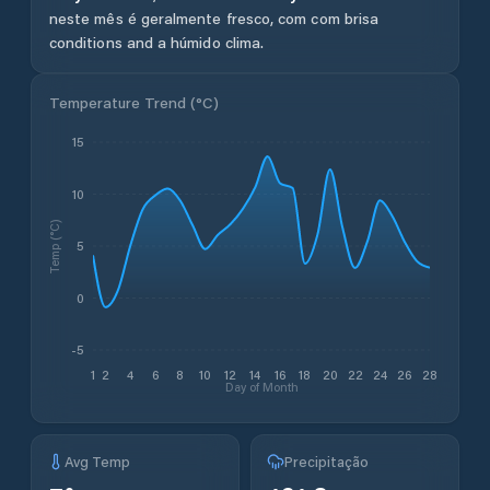
neste mês é geralmente fresco, com com brisa
conditions and a húmido clima.
Temperature Trend (
°C
)
15
10
Temp (°C)
5
0
-5
1
2
4
6
8
10
12
14
16
18
20
22
24
26
28
Day of Month
Avg Temp
Precipitação