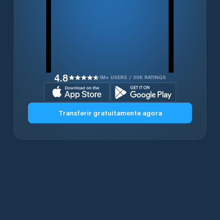
4.8
1M+ USERS / 30K RATINGS
Transferir gratuitamente agora