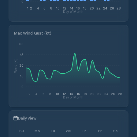
0
1
2
4
6
8
10
12
14
16
18
20
22
24
26
28
Day of Month
Max Wind Gust (kt)
60
45
Wind (kt)
30
15
0
1
2
4
6
8
10
12
14
16
18
20
22
24
26
28
Day of Month
Daily View
Su
Mo
Tu
We
Th
Fr
Sa