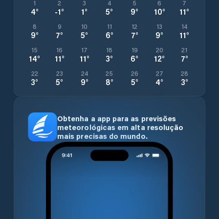
1
2
3
4
5
6
7
4
°
-1
°
1
°
5
°
9
°
10
°
11
°
8
9
10
11
12
13
14
9
°
7
°
5
°
6
°
7
°
9
°
11
°
15
16
17
18
19
20
21
14
°
11
°
11
°
3
°
6
°
12
°
7
°
22
23
24
25
26
27
28
3
°
5
°
9
°
8
°
5
°
4
°
3
°
Obtenha a app para as previsões
meteorológicas em alta resolução
mais precisas do mundo.