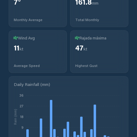
7
°
161.8
mm
Monthly Average
Total Monthly
Wind Avg
Rajada máxima
11
47
kt
kt
Average Speed
Highest Gust
Daily Rainfall (mm)
36
27
Rain (mm)
18
9