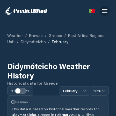
Weather
/
Browse
/
Greece
/
East Attica Regional
Unit
/
Didymóteicho
/
February
Didymóteicho
Weather
History
Historical data for
Greece
°C
°F
February
2026
Resumo
This data is based on historical weather records for
Didymóteicho
,
Greece
in
February
2026
.
O clima