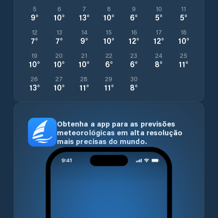
5
6
7
8
9
10
11
9
°
10
°
13
°
10
°
6
°
5
°
5
°
12
13
14
15
16
17
18
7
°
7
°
9
°
10
°
12
°
12
°
10
°
19
20
21
22
23
24
25
10
°
10
°
10
°
6
°
6
°
8
°
11
°
26
27
28
29
30
13
°
10
°
11
°
11
°
8
°
Obtenha a app para as previsões
meteorológicas em alta resolução
mais precisas do mundo.