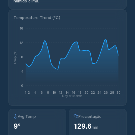
húmido clima.
Temperature Trend (
°C
)
16
12
Temp (°C)
8
4
0
1
2
4
6
8
10
12
14
16
18
20
22
24
26
28
30
Day of Month
Avg Temp
Precipitação
9
°
129.6
mm