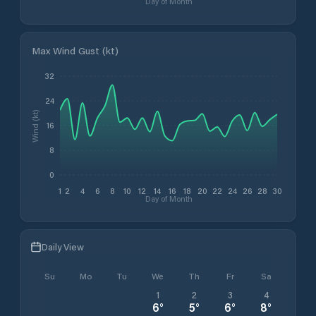
Day of Month
Max Wind Gust (kt)
32
24
Wind (kt)
16
8
0
1
2
4
6
8
10
12
14
16
18
20
22
24
26
28
30
Day of Month
Daily View
Su
Mo
Tu
We
Th
Fr
Sa
1
2
3
4
6
°
5
°
6
°
8
°