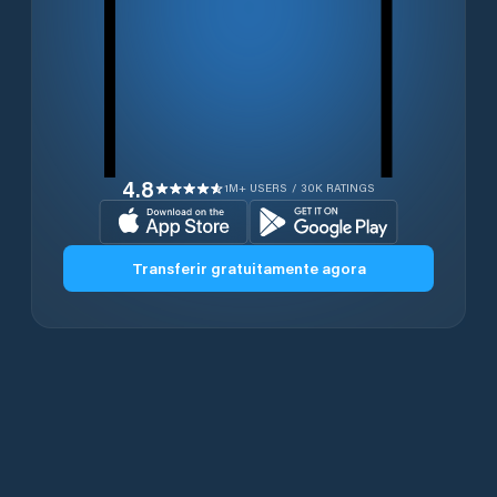
4.8
1M+ USERS / 30K RATINGS
Transferir gratuitamente agora