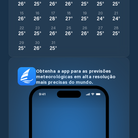
26
°
25
°
26
°
26
°
25
°
25
°
25
°
15
16
17
18
19
20
21
26
°
26
°
28
°
27
°
25
°
24
°
24
°
22
23
24
25
26
27
28
25
°
25
°
26
°
26
°
26
°
25
°
25
°
29
30
31
25
°
26
°
25
°
Obtenha a app para as previsões
meteorológicas em alta resolução
mais precisas do mundo.