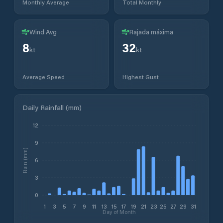
Monthly Average
Total Monthly
Wind Avg
Rajada máxima
8
32
kt
kt
Average Speed
Highest Gust
Daily Rainfall (mm)
12
9
Rain (mm)
6
3
0
1
3
5
7
9
11
13
15
17
19
21
23
25
27
29
31
Day of Month