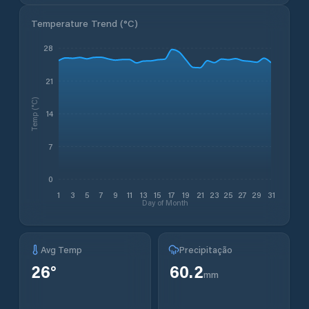
Temperature Trend (
°C
)
28
21
Temp (°C)
14
7
0
1
3
5
7
9
11
13
15
17
19
21
23
25
27
29
31
Day of Month
Avg Temp
Precipitação
26
°
60.2
mm