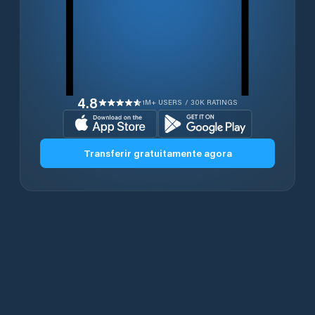
4.8
1M+ USERS / 30K RATINGS
Transferir gratuitamente agora