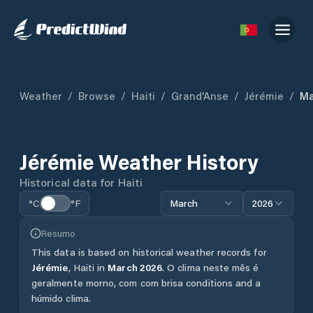
Weather
/
Browse
/
Haiti
/
Grand'Anse
/
Jérémie
/
Ma
Jérémie
Weather History
Historical data for
Haiti
°C
°F
March
2026
Resumo
This data is based on historical weather records for
Jérémie
,
Haiti
in
March
2026
.
O clima neste mês é
geralmente morno, com com brisa conditions and a
húmido clima.