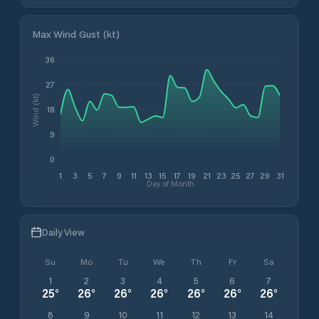
Max Wind Gust (kt)
36
27
Wind (kt)
18
9
0
1
3
5
7
9
11
13
15
17
19
21
23
25
27
29
31
Day of Month
Daily View
Su
Mo
Tu
We
Th
Fr
Sa
1
2
3
4
5
6
7
25
°
26
°
26
°
26
°
26
°
26
°
26
°
8
9
10
11
12
13
14