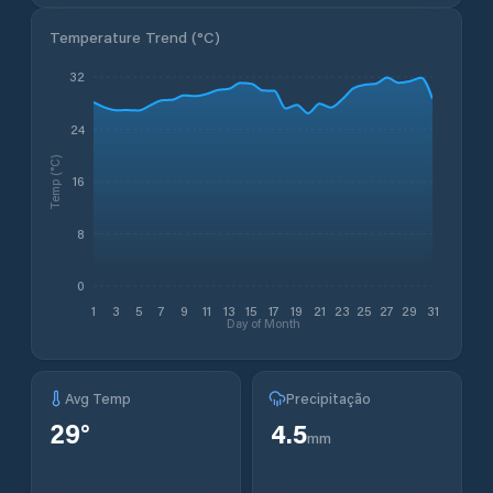
Temperature Trend (
°C
)
32
24
Temp (°C)
16
8
0
1
3
5
7
9
11
13
15
17
19
21
23
25
27
29
31
Day of Month
Avg Temp
Precipitação
29
°
4.5
mm