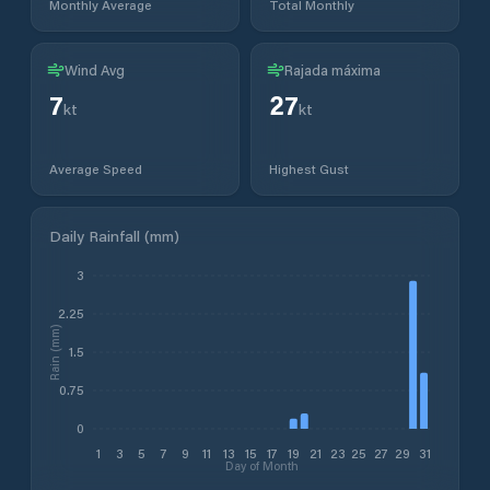
Monthly Average
Total Monthly
Wind Avg
Rajada máxima
7
27
kt
kt
Average Speed
Highest Gust
Daily Rainfall (mm)
3
2.25
Rain (mm)
1.5
0.75
0
1
3
5
7
9
11
13
15
17
19
21
23
25
27
29
31
Day of Month