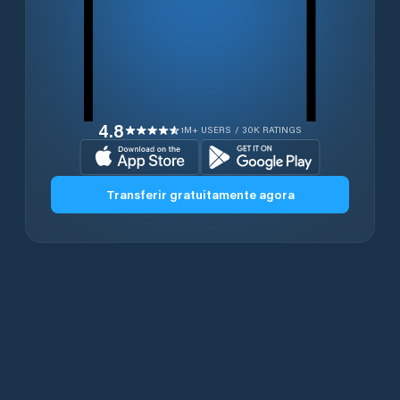
4.8
1M+ USERS / 30K RATINGS
Transferir gratuitamente agora