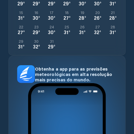
29
°
29
°
29
°
29
°
30
°
30
°
31
°
15
16
17
18
19
20
21
31
°
30
°
30
°
27
°
28
°
26
°
28
°
22
23
24
25
26
27
28
27
°
29
°
30
°
31
°
31
°
32
°
31
°
29
30
31
31
°
32
°
29
°
Obtenha a app para as previsões
meteorológicas em alta resolução
mais precisas do mundo.