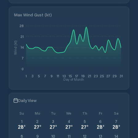
Max Wind Gust (kt)
28
21
Wind (kt)
14
7
0
1
3
5
7
9
11
13
15
17
19
21
23
25
27
29
31
Day of Month
Daily View
Su
Mo
Tu
We
Th
Fr
Sa
1
2
3
4
5
6
7
28
°
27
°
27
°
27
°
27
°
28
°
28
°
8
9
10
11
12
13
14