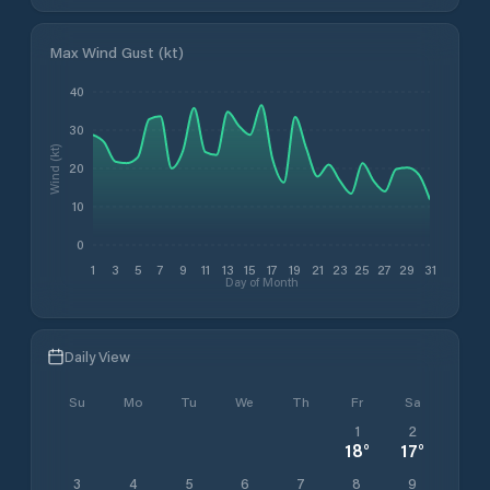
Max Wind Gust (kt)
40
30
Wind (kt)
20
10
0
1
3
5
7
9
11
13
15
17
19
21
23
25
27
29
31
Day of Month
Daily View
Su
Mo
Tu
We
Th
Fr
Sa
1
2
18
°
17
°
3
4
5
6
7
8
9