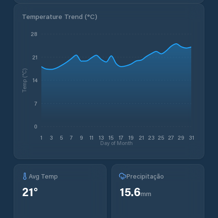
Temperature Trend (
°C
)
28
21
Temp (°C)
14
7
0
1
3
5
7
9
11
13
15
17
19
21
23
25
27
29
31
Day of Month
Avg Temp
Precipitação
21
°
15.6
mm