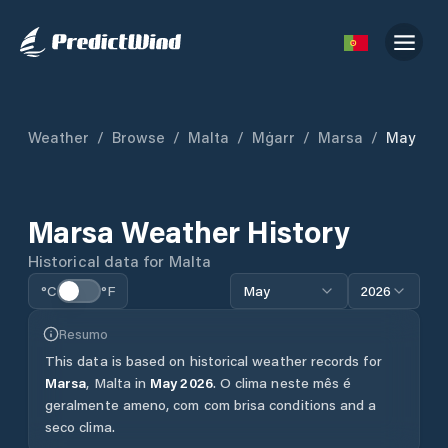
Weather
/
Browse
/
Malta
/
Mġarr
/
Marsa
/
May
Marsa
Weather History
Historical data for
Malta
°C
°F
May
2026
Resumo
This data is based on historical weather records for
Marsa
,
Malta
in
May
2026
.
O clima neste mês é
geralmente ameno, com com brisa conditions and a
seco clima.