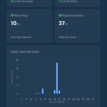
Monthly Average
Total Monthly
Wind Avg
Rajada máxima
10
37
kt
kt
Average Speed
Highest Gust
Daily Rainfall (mm)
12
9
Rain (mm)
6
3
0
1
3
5
7
9
11
13
15
17
19
21
23
25
27
29
31
Day of Month