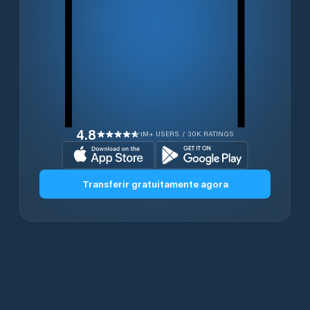
4.8
1M+ USERS / 30K RATINGS
Transferir gratuitamente agora