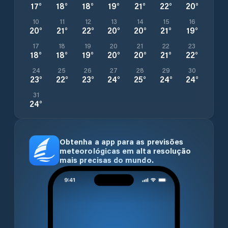
17
°
18
°
18
°
19
°
21
°
22
°
20
°
10
11
12
13
14
15
16
20
°
21
°
22
°
20
°
20
°
21
°
19
°
17
18
19
20
21
22
23
18
°
18
°
19
°
20
°
20
°
21
°
22
°
24
25
26
27
28
29
30
23
°
22
°
23
°
24
°
25
°
24
°
24
°
31
24
°
Obtenha a app para as previsões
meteorológicas em alta resolução
mais precisas do mundo.