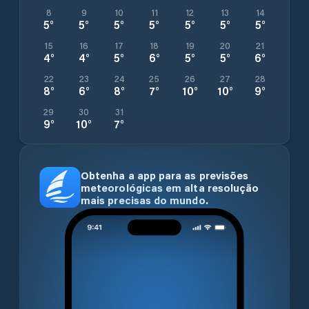
8
9
10
11
12
13
14
5
°
5
°
5
°
5
°
5
°
5
°
5
°
15
16
17
18
19
20
21
4
°
4
°
5
°
6
°
5
°
5
°
6
°
22
23
24
25
26
27
28
8
°
6
°
8
°
7
°
10
°
10
°
9
°
29
30
31
9
°
10
°
7
°
Obtenha a app para as previsões
meteorológicas em alta resolução
mais precisas do mundo.