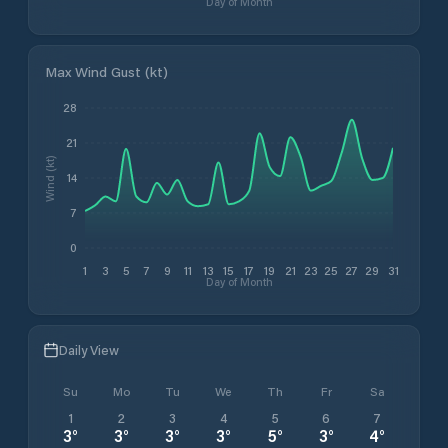
Day of Month
Max Wind Gust (kt)
28
21
Wind (kt)
14
7
0
1
3
5
7
9
11
13
15
17
19
21
23
25
27
29
31
Day of Month
Daily View
Su
Mo
Tu
We
Th
Fr
Sa
1
2
3
4
5
6
7
3
°
3
°
3
°
3
°
5
°
3
°
4
°