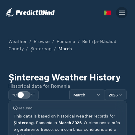
Weather
/
Browse
/
Romania
/
Bistrița-Năsăud
County
/
Şintereag
/
March
Şintereag
Weather History
Historical data for
Romania
°C
°F
March
2026
Resumo
This data is based on historical weather records for
Şintereag
,
Romania
in
March
2026
.
O clima neste mês
é geralmente fresco, com com brisa conditions and a