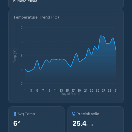
húmido clima.
Temperature Trend (
°C
)
12
9
Temp (°C)
6
3
0
1
3
5
7
9
11
13
15
17
19
21
23
25
27
29
31
Day of Month
Avg Temp
Precipitação
6
°
25.4
mm