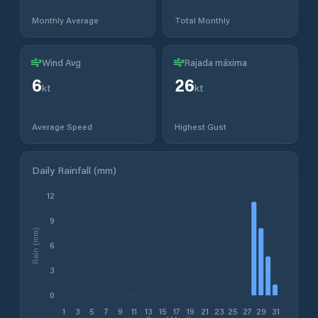
Monthly Average
Total Monthly
Wind Avg
Rajada máxima
6
26
kt
kt
Average Speed
Highest Gust
Daily Rainfall (mm)
12
9
Rain (mm)
6
3
0
1
3
5
7
9
11
13
15
17
19
21
23
25
27
29
31