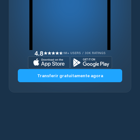
4.8
1M+ USERS / 30K RATINGS
Transferir gratuitamente agora