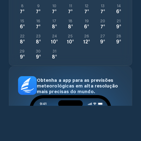
8
9
10
11
12
13
14
7
°
7
°
7
°
7
°
7
°
7
°
6
°
15
16
17
18
19
20
21
6
°
7
°
8
°
8
°
6
°
7
°
9
°
22
23
24
25
26
27
28
8
°
8
°
10
°
10
°
12
°
9
°
9
°
29
30
31
9
°
9
°
8
°
Obtenha a app para as previsões
meteorológicas em alta resolução
mais precisas do mundo.