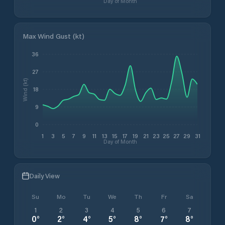
Day of Month
Max Wind Gust (kt)
36
27
Wind (kt)
18
9
0
1
3
5
7
9
11
13
15
17
19
21
23
25
27
29
31
Day of Month
Daily View
Su
Mo
Tu
We
Th
Fr
Sa
1
2
3
4
5
6
7
0
°
2
°
4
°
5
°
8
°
7
°
8
°