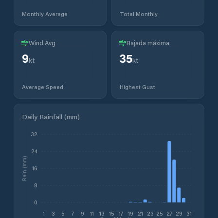
Monthly Average
Total Monthly
Wind Avg
Rajada máxima
9
35
kt
kt
Average Speed
Highest Gust
Daily Rainfall (mm)
32
24
Rain (mm)
16
8
0
1
3
5
7
9
11
13
15
17
19
21
23
25
27
29
31