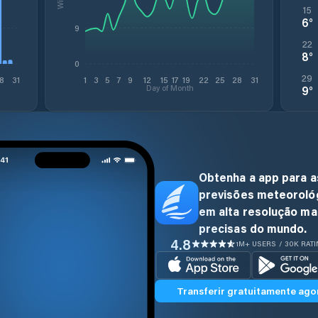
15
6
°
9
22
8
°
0
29
8
31
1
3
5
7
9
12
15
17
19
22
25
28
31
Day of Month
9
°
Obtenha a app para a
previsões meteoroló
em alta resolução ma
precisas do mundo.
4.8
1M+ USERS / 30K RAT
Transferir gratuitamente ago