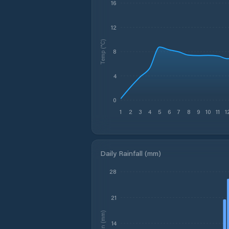
16
12
Temp (°C)
8
4
0
1
2
3
4
5
6
7
8
9
10
11
1
Daily Rainfall (mm)
28
21
Rain (mm)
14