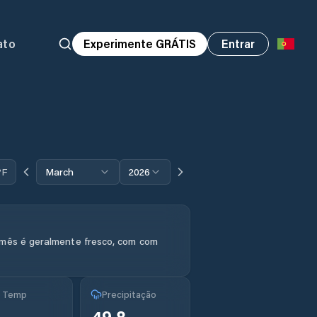
ato
Experimente GRÁTIS
Entrar
°F
March
2026
 mês é geralmente fresco, com com
g Temp
Precipitação
49.8