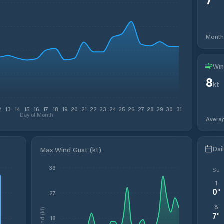
Month
Win
8
kt
2
13
14
15
16
17
18
19
20
21
22
23
24
25
26
27
28
29
30
31
Day of Month
Avera
Dai
Max Wind Gust (kt)
36
Su
1
0
°
27
8
Wind (kt)
7
°
18