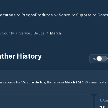
ecursos
Preços
Produtos
Sobre
Suporte
Cont
j County
/
Vârvoru De Jos
/
March
ther History
°C
er records for
Vârvoru de Jos
,
Romania
in
March
2026
.
O clima neste
Av
7
°