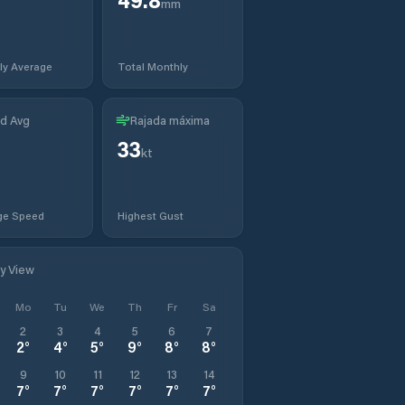
mm
ly Average
Total Monthly
d Avg
Rajada máxima
33
kt
ge Speed
Highest Gust
ly View
Mo
Tu
We
Th
Fr
Sa
2
3
4
5
6
7
2
°
4
°
5
°
9
°
8
°
8
°
9
10
11
12
13
14
7
°
7
°
7
°
7
°
7
°
7
°