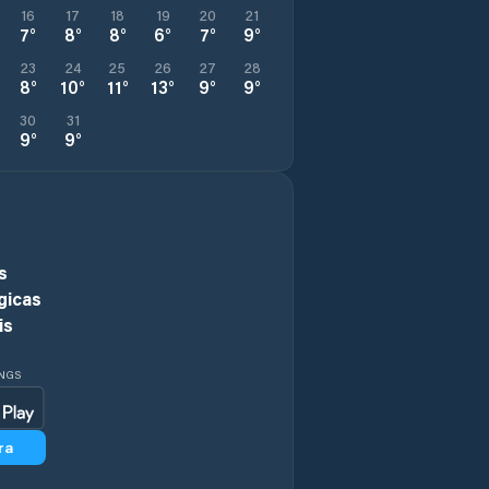
16
17
18
19
20
21
7
°
8
°
8
°
6
°
7
°
9
°
23
24
25
26
27
28
8
°
10
°
11
°
13
°
9
°
9
°
30
31
9
°
9
°
s
gicas
is
INGS
ra