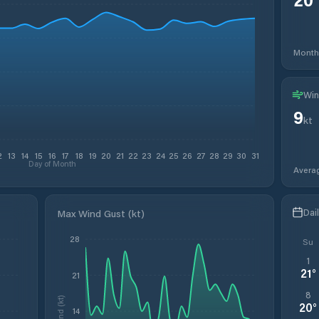
Month
Win
9
kt
2
13
14
15
16
17
18
19
20
21
22
23
24
25
26
27
28
29
30
31
Day of Month
Avera
Dai
Max Wind Gust (kt)
28
Su
1
21
°
21
8
Wind (kt)
20
°
14