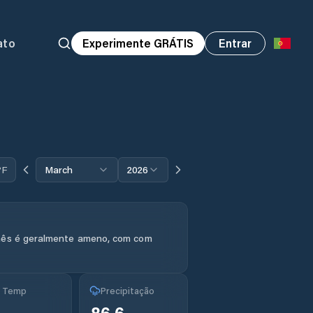
ato
Experimente GRÁTIS
Entrar
°F
March
2026
mês é geralmente ameno, com com
g Temp
Precipitação
°
86.6