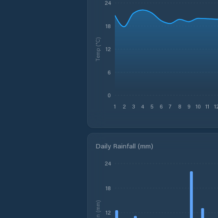
24
18
Temp (°C)
12
6
0
1
2
3
4
5
6
7
8
9
10
11
1
Daily Rainfall (mm)
24
18
Rain (mm)
12