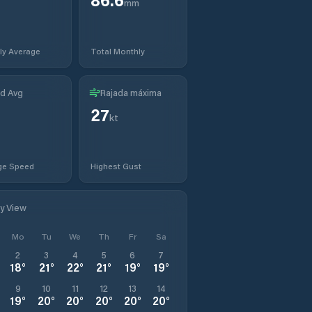
mm
ly Average
Total Monthly
d Avg
Rajada máxima
27
kt
ge Speed
Highest Gust
ly View
Mo
Tu
We
Th
Fr
Sa
2
3
4
5
6
7
18
°
21
°
22
°
21
°
19
°
19
°
9
10
11
12
13
14
19
°
20
°
20
°
20
°
20
°
20
°