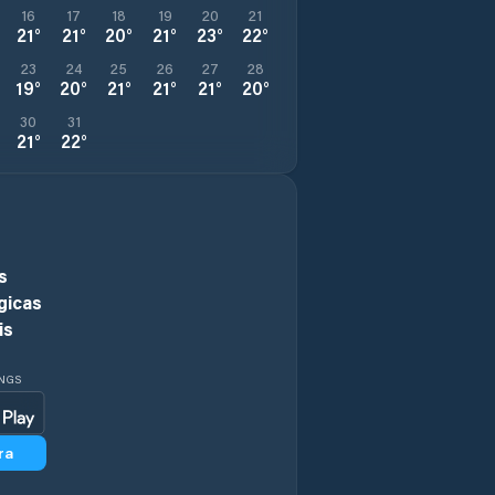
16
17
18
19
20
21
21
°
21
°
20
°
21
°
23
°
22
°
23
24
25
26
27
28
19
°
20
°
21
°
21
°
21
°
20
°
30
31
21
°
22
°
s
gicas
is
INGS
ra