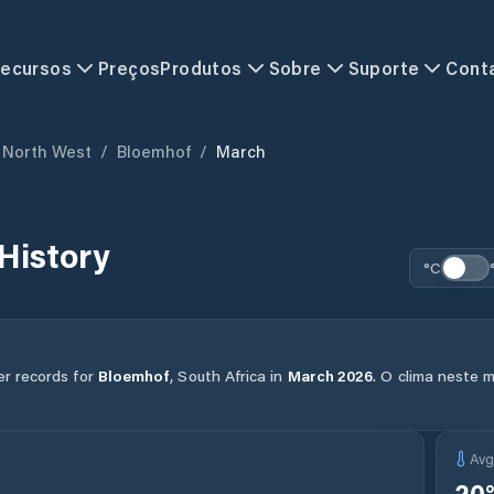
ecursos
Preços
Produtos
Sobre
Suporte
Cont
North West
/
Bloemhof
/
March
History
°C
er records for
Bloemhof
,
South Africa
in
March
2026
.
O clima neste 
Av
20