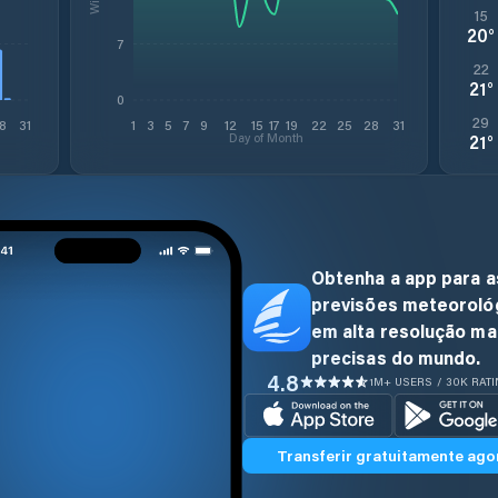
15
20
°
7
22
21
°
0
29
8
31
1
3
5
7
9
12
15
17
19
22
25
28
31
Day of Month
21
°
Obtenha a app para a
previsões meteoroló
em alta resolução ma
precisas do mundo.
4.8
1M+ USERS / 30K RAT
Transferir gratuitamente ago