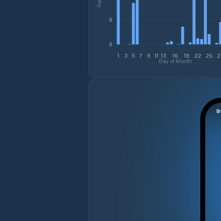
6
0
1
3
5
7
9
11
13
16
19
22
25
2
Day of Month