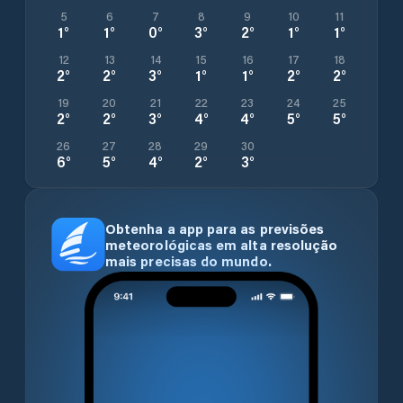
5
6
7
8
9
10
11
1
°
1
°
0
°
3
°
2
°
1
°
1
°
12
13
14
15
16
17
18
2
°
2
°
3
°
1
°
1
°
2
°
2
°
19
20
21
22
23
24
25
2
°
2
°
3
°
4
°
4
°
5
°
5
°
26
27
28
29
30
6
°
5
°
4
°
2
°
3
°
Obtenha a app para as previsões
meteorológicas em alta resolução
mais precisas do mundo.