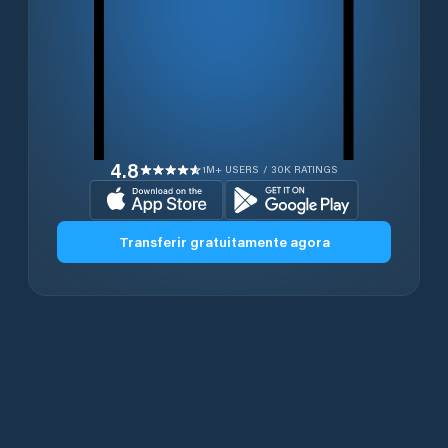
4.8
1M+ USERS / 30K RATINGS
Transferir gratuitamente agora