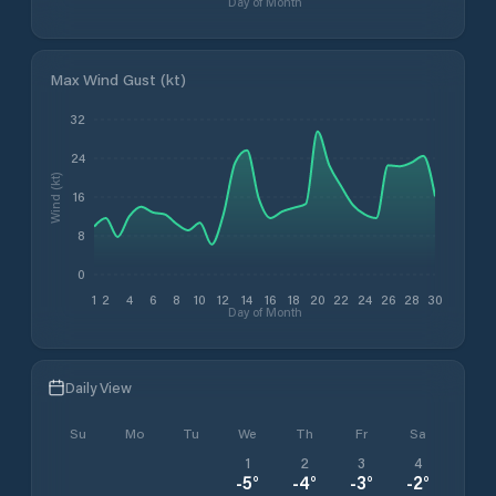
Day of Month
Max Wind Gust (kt)
32
24
Wind (kt)
16
8
0
1
2
4
6
8
10
12
14
16
18
20
22
24
26
28
30
Day of Month
Daily View
Su
Mo
Tu
We
Th
Fr
Sa
1
2
3
4
-5
°
-4
°
-3
°
-2
°