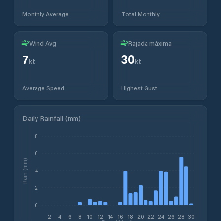
Monthly Average
Total Monthly
Wind Avg
Rajada máxima
7
30
kt
kt
Average Speed
Highest Gust
Daily Rainfall (mm)
8
6
Rain (mm)
4
2
0
2
4
6
8
10
12
14
16
18
20
22
24
26
28
30