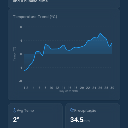
and a húmido clima.
Temperature Trend (
°C
)
8
4
Temp (°C)
0
-4
-8
1
2
4
6
8
10
12
14
16
18
20
22
24
26
28
30
Day of Month
Avg Temp
Precipitação
2
°
34.5
mm