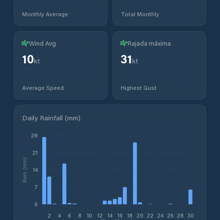
Monthly Average
Total Monthly
Wind Avg
Rajada máxima
10
31
kt
kt
Average Speed
Highest Gust
Daily Rainfall (mm)
28
21
Rain (mm)
14
7
0
2
4
6
8
10
12
14
16
18
20
22
24
26
28
30