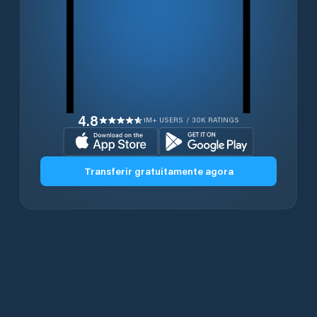
4.8
1M+ USERS / 30K RATINGS
Transferir gratuitamente agora