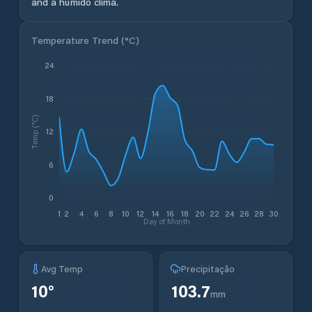
and a húmido clima.
Temperature Trend (
°C
)
24
18
Temp (°C)
12
6
0
1
2
4
6
8
10
12
14
16
18
20
22
24
26
28
30
Day of Month
Avg Temp
Precipitação
10
°
103.7
mm