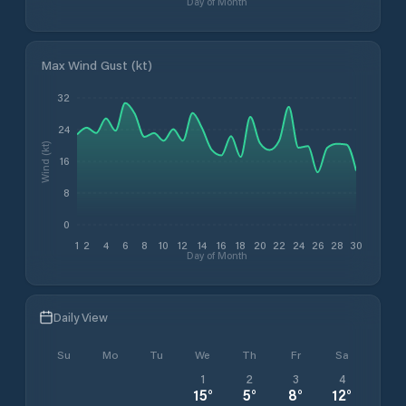
Day of Month
Max Wind Gust (kt)
32
24
Wind (kt)
16
8
0
1
2
4
6
8
10
12
14
16
18
20
22
24
26
28
30
Day of Month
Daily View
Su
Mo
Tu
We
Th
Fr
Sa
1
2
3
4
15
°
5
°
8
°
12
°