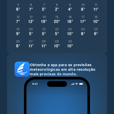
5
6
7
8
9
10
11
8
°
7
°
5
°
2
°
4
°
8
°
11
°
12
13
14
15
16
17
18
7
°
12
°
19
°
20
°
18
°
17
°
10
°
19
20
21
22
23
24
25
9
°
5
°
5
°
5
°
10
°
8
°
6
°
26
27
28
29
30
8
°
11
°
11
°
10
°
10
°
Obtenha a app para as previsões
meteorológicas em alta resolução
mais precisas do mundo.