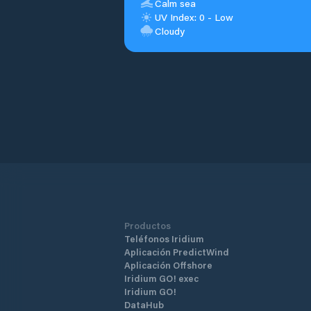
Calm sea
UV Index: 0 - Low
Cloudy
Productos
Teléfonos Iridium
Aplicación PredictWind
Aplicación Offshore
Iridium GO! exec
Iridium GO!
DataHub