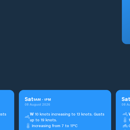
Sat
Sa
9
AM
-
1
PM
08 August 2026
08 A
usts
W
10 knots increasing to 13 knots. Gusts
up to 19 knots.
Increasing from 7 to 11°C