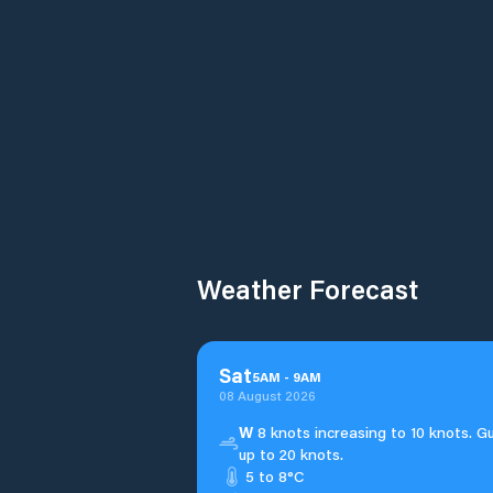
Weather Forecast
Sat
5
AM
-
9
AM
08 August 2026
W
8 knots increasing to 10 knots. G
up to 20 knots.
5 to 8°C