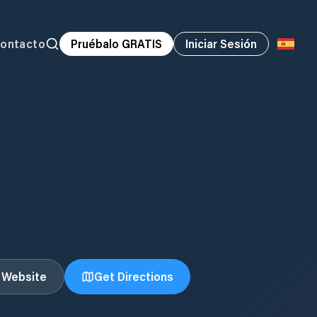
ontacto
Pruébalo GRATIS
Iniciar Sesión
t Website
Get Directions