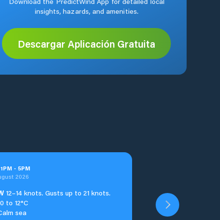
Download the PredictWind App for detailed local
insights, hazards, and amenities.
Descargar Aplicación Gratuita
t
1
PM
-
5
PM
ugust 2026
W
12–14 knots. Gusts up to 21 knots.
10 to 12°C
Calm sea