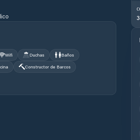
C
lico
3
Wifi
Duchas
Baños
cina
Constructor de Barcos