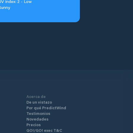
UV Index: 2 - Low
Sunny
Acerca de
De un vistazo
Por qué PredictWind
Testimonios
Novedades
Precios
GO!/GO! exec T&C