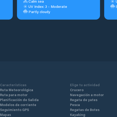
Calm sea
UV Index: 3 - Moderate
Partly cloudy
Características
Elige tu actividad
Ruta Meteorológica
Crucero
Ruta para motor
Navegación a motor
Planificación de Salida
Regata de yates
Modelos de corriente
Pesca
Seguimiento GPS
Regatas de Botes
Mapas
Kayaking