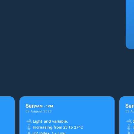
Sun
Su
9
AM
-
1
PM
09 August 2026
09 A
Light and variable.
Increasing from 23 to 27°C
UV Index: 1 - Low