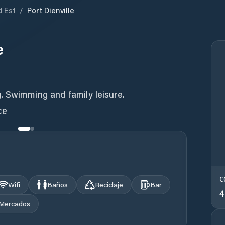
 Est
/
Port Dienville
e
. Swimming and family leisure.
ce
C
Wifi
Baños
Reciclaje
Bar
4
Mercados