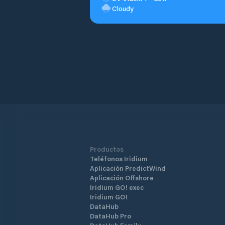
Cloudy
Productos
Teléfonos Iridium
Aplicación PredictWind
Aplicación Offshore
Iridium GO! exec
Iridium GO!
DataHub
DataHub Pro