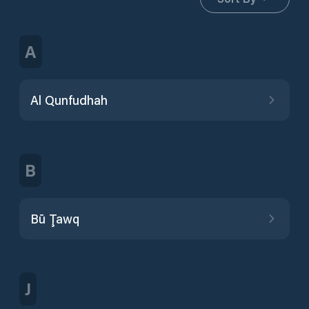
A
Al Qunfudhah
B
Bū Ţawq
J