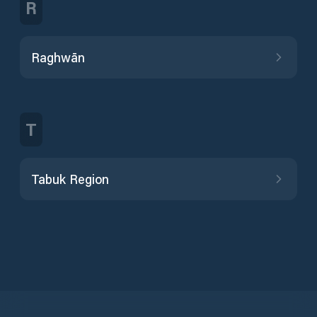
R
Raghwān
T
Tabuk Region