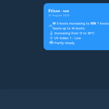
Fri
5
AM
-
9
AM
07 August 2026
W
5 knots increasing to
NW
7 knots
Gusts up to 16 knots.
Increasing from 13 to 18°C
UV Index: 1 - Low
Partly cloudy