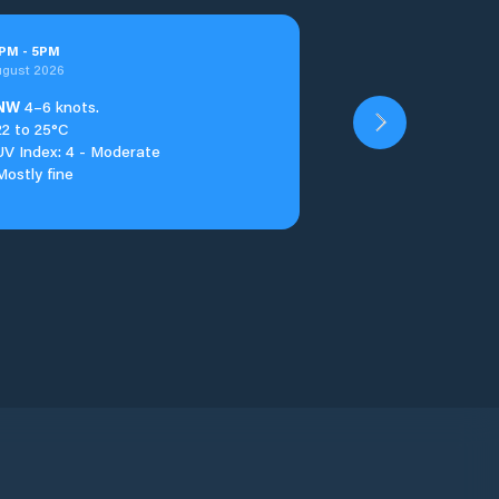
PM
-
5
PM
ugust 2026
NW
4–6 knots.
22 to 25°C
UV Index: 4 - Moderate
Mostly fine