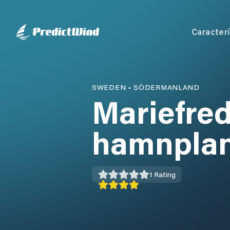
Caracterí
SWEDEN
•
SÖDERMANLAND
Mariefre
hamnpla
1
Rating