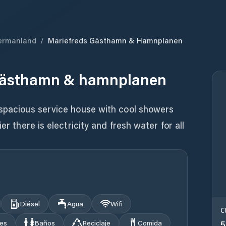
ermanland
/
Mariefreds Gästhamn & Hamnplanen
gästhamn & hamnplanen
 spacious service house with cool showers
er there is electricity and fresh water for all
Diésel
Agua
Wifi
C
les
Baños
Reciclaje
Comida
5