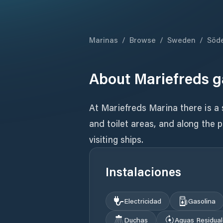
Marinas
/
Browse
/
Sweden
/
Söd
About
Mariefreds 
At Mariefreds Marina there is a
and toilet areas, and along the pi
visiting ships.
Instalaciones
Electricidad
Gasolina
Duchas
Aguas Residua