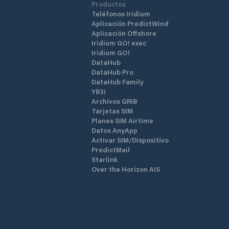
Productos
Teléfonos Iridium
Aplicación PredictWind
Aplicación Offshore
Iridium GO! exec
Iridium GO!
DataHub
DataHub Pro
DataHub Family
YB3i
Archivos GRIB
Tarjetas SIM
Planes SIM Airtime
Datos AnyApp
Activar SIM/Dispositivo
PredictMail
Starlink
Over the Horizon AIS