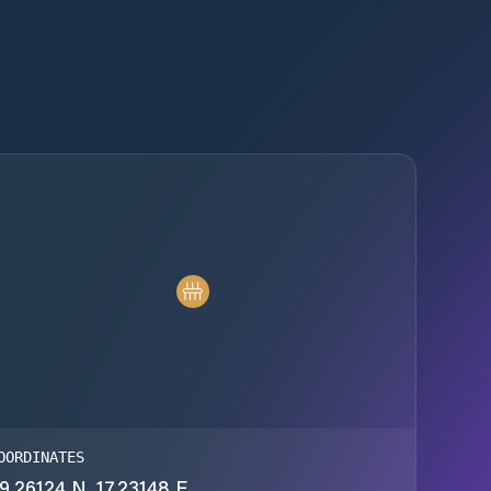
OORDINATES
9.26124 N, 17.23148 E