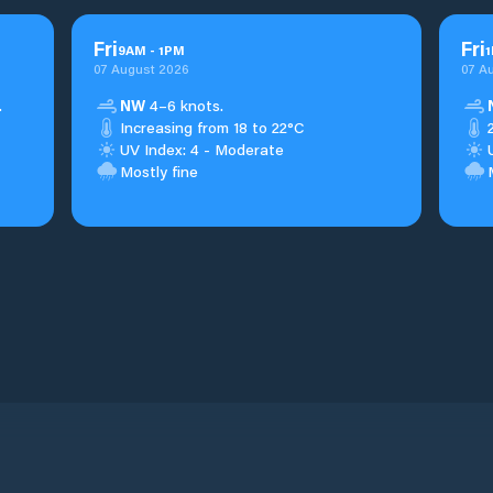
Fri
Fri
9
AM
-
1
PM
1
07 August 2026
07 A
.
NW
4–6 knots.
Increasing from 18 to 22°C
UV Index: 4 - Moderate
Mostly fine