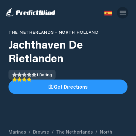
THE NETHERLANDS
•
NORTH HOLLAND
Jachthaven De
Rietlanden
1
Rating
Get Directions
Marinas
/
Browse
/
The Netherlands
/
North