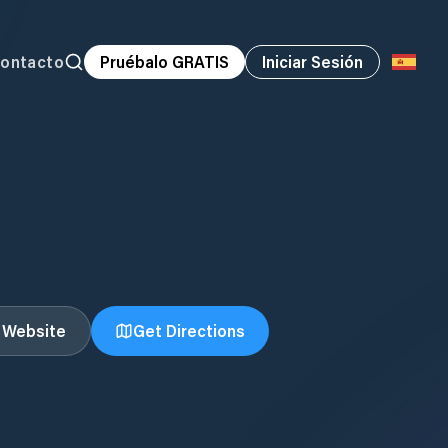
ontacto
Pruébalo GRATIS
Iniciar Sesión
t Website
Get Directions