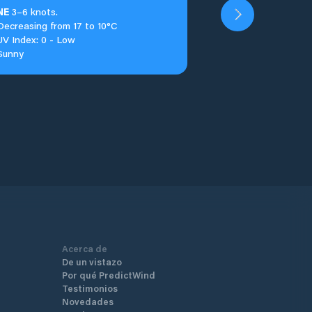
NE
3–6 knots.
Decreasing from 17 to 10°C
UV Index: 0 - Low
Sunny
Acerca de
De un vistazo
Por qué PredictWind
Testimonios
Novedades