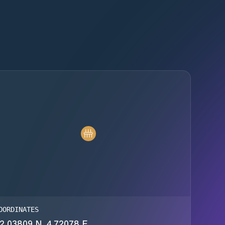
OORDINATES
2.03809 N, 4.72078 E