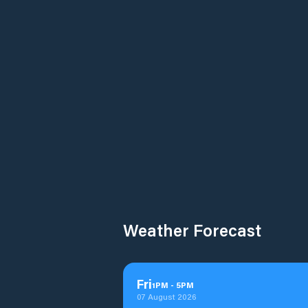
Weather Forecast
Fri
1
PM
-
5
PM
07 August 2026