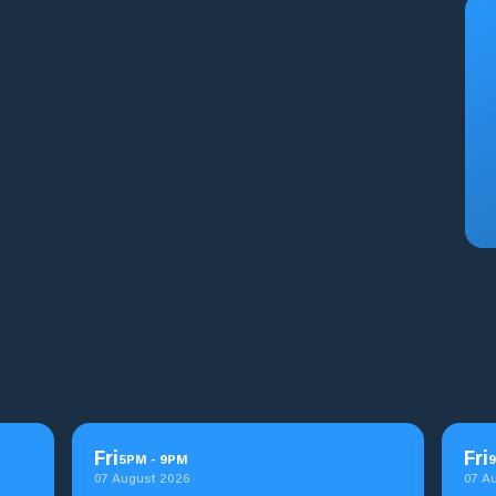
Fri
Fri
5
PM
-
9
PM
9
07 August 2026
07 A