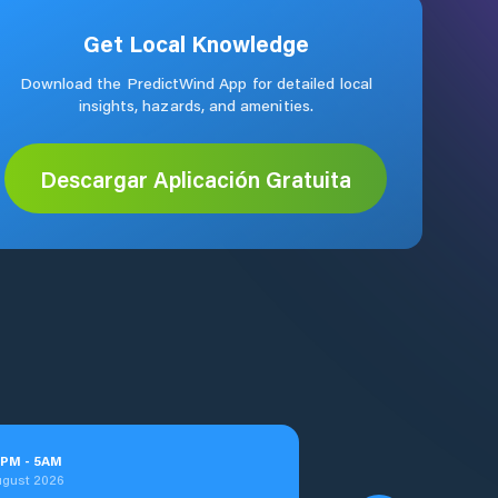
Get Local Knowledge
Download the PredictWind App for detailed local
insights, hazards, and amenities.
Descargar Aplicación Gratuita
PM
-
5
AM
ugust 2026