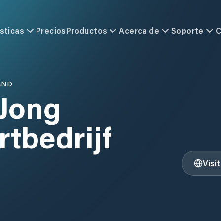
sticas
Precios
Productos
Acerca de
Soporte
C
AND
 Jong
tbedrijf
Visi