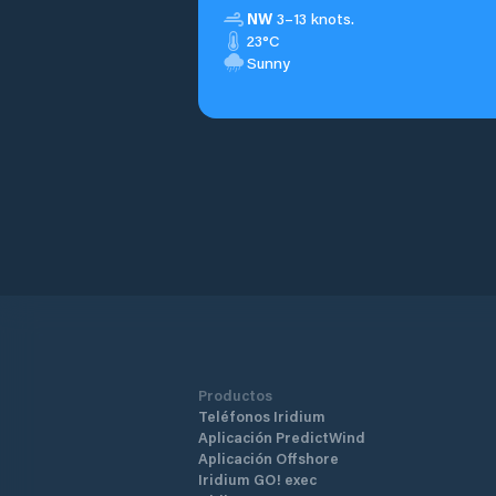
NW
3–13 knots.
23°C
Sunny
Productos
Teléfonos Iridium
Aplicación PredictWind
Aplicación Offshore
Iridium GO! exec