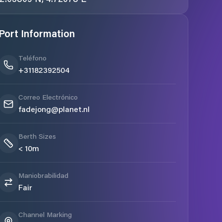
Port Information
Teléfono
+31182392504
Correo Electrónico
fadejong@planet.nl
Berth Sizes
< 10m
Maniobrabilidad
Fair
Channel Marking