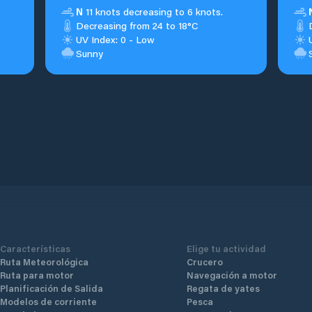
N
11 knots decreasing to 6 knots.
Decreasing from 24 to 18°C
UV Index: 0 - Low
Sunny
Características
Elige tu actividad
Ruta Meteorológica
Crucero
Ruta para motor
Navegación a motor
Planificación de Salida
Regata de yates
Modelos de corriente
Pesca