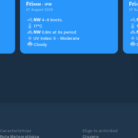
Fri
Fri
9
AM
-
1
PM
1
07 August 2026
07 A
NW
4–6 knots.
17°C
NW
0.8m at 6s period
UV Index: 5 - Moderate
Cloudy
Características
Elige tu actividad
Ruta Meteorológica
Crucero