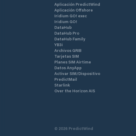
Aplicación PredictWind
Aplicación Offshore
Iridium GO! exec
Iridium GO!
DataHub
DataHub Pro
DataHub Family
YB3i
Archivos GRIB
Tarjetas SIM
Planes SIM Airtime
Datos AnyApp
Activar SIM/Dispositivo
PredictMail
Starlink
Over the Horizon AIS
©
2026
PredictWind