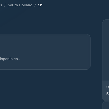
ds
/
South Holland
/
Sif
sponibles...
C
5