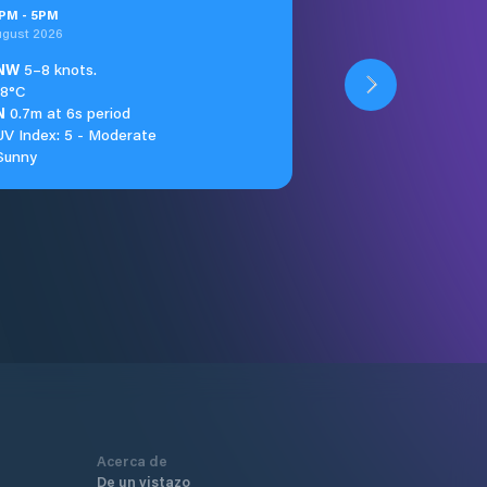
PM
-
5
PM
ugust 2026
NW
5–8 knots.
18°C
N
0.7m at 6s period
UV Index: 5 - Moderate
Sunny
Acerca de
De un vistazo