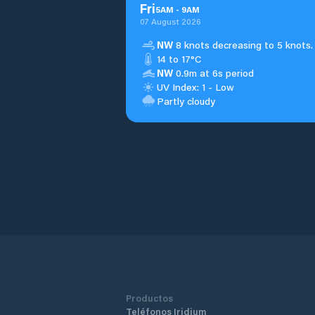
Fri
5
AM
-
9
AM
07 August 2026
NW
8 knots decreasing to 5 knots.
14 to 17°C
NW
0.9m at 6s period
UV Index: 1 - Low
Partly cloudy
Productos
Teléfonos Iridium