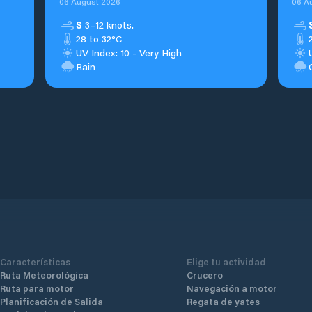
06 August 2026
06 A
S
3–12 knots.
28 to 32°C
UV Index: 10 - Very High
Rain
Características
Elige tu actividad
Ruta Meteorológica
Crucero
Ruta para motor
Navegación a motor
Planificación de Salida
Regata de yates