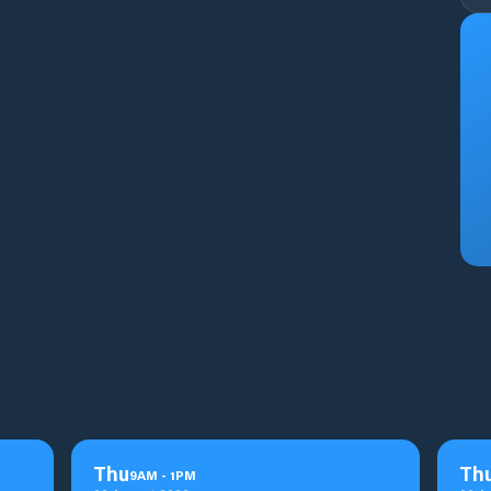
Thu
Th
9
AM
-
1
PM