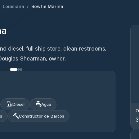
/
Louisiana
/
Bowtie Marina
na
nd diesel, full ship store, clean restrooms,
 Douglas Shearman, owner.
Diésel
Agua
C
s
Constructor de Barcos
3