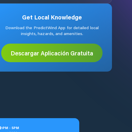
Get Local Knowledge
Download the PredictWind App for detailed local
insights, hazards, and amenities.
Descargar Aplicación Gratuita
u
1
PM
-
5
PM