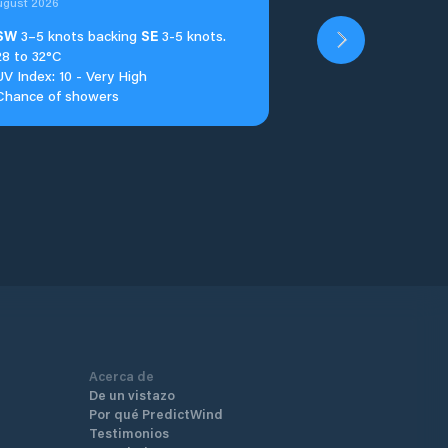
ugust 2026
SW
3–5 knots backing
SE
3-5 knots.
28 to 32°C
UV Index: 10 - Very High
Chance of showers
Acerca de
De un vistazo
Por qué PredictWind
Testimonios