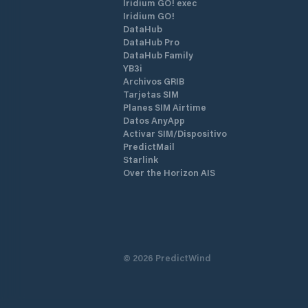
Iridium GO! exec
Iridium GO!
DataHub
DataHub Pro
DataHub Family
YB3i
Archivos GRIB
Tarjetas SIM
Planes SIM Airtime
Datos AnyApp
Activar SIM/Dispositivo
PredictMail
Starlink
Over the Horizon AIS
©
2026
PredictWind