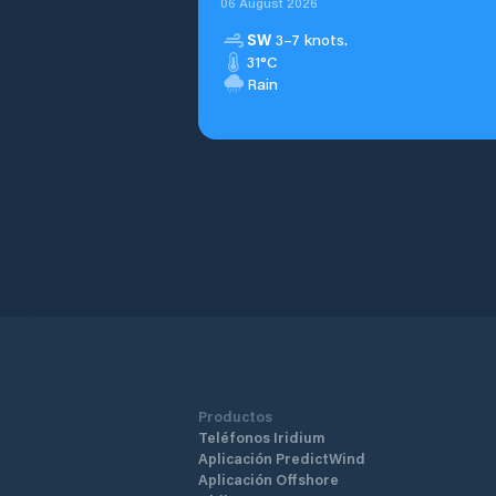
06 August 2026
SW
3–7 knots.
31°C
Rain
Productos
Teléfonos Iridium
Aplicación PredictWind
Aplicación Offshore