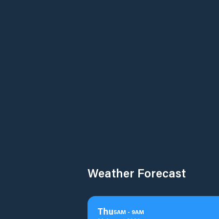
Weather Forecast
Thu
5
AM
-
9
AM