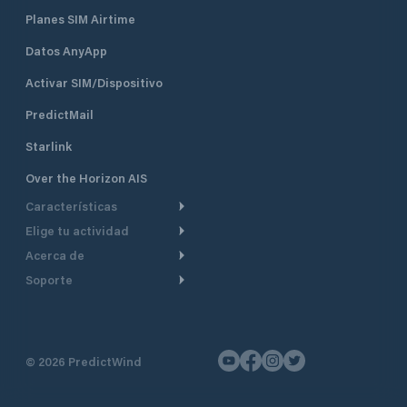
Planes SIM Airtime
Datos AnyApp
Activar SIM/Dispositivo
PredictMail
Starlink
Over the Horizon AIS
Características
Elige tu actividad
Ruta Meteorológica
Acerca de
Crucero
Ruta para motor
Soporte
De un vistazo
Navegación a motor
Planificación de Salida
Centro de Ayuda
Por qué PredictWind
Regata de yates
Modelos de corriente
Atención al cliente
Testimonios
Pesca
©
2026
PredictWind
Seguimiento GPS
Contáctenos
Novedades
Regatas de Botes
Mapas