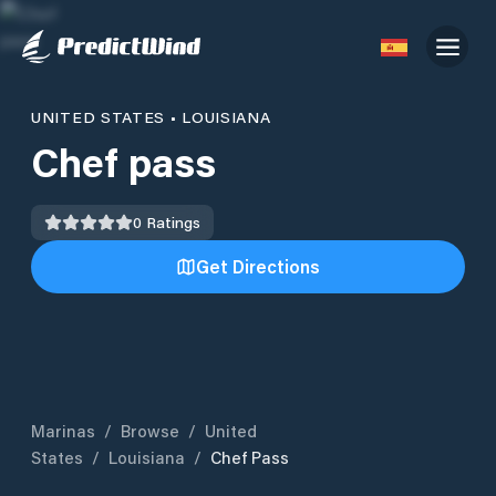
UNITED STATES
•
LOUISIANA
Chef pass
0
Ratings
Get Directions
Marinas
/
Browse
/
United
States
/
Louisiana
/
Chef Pass