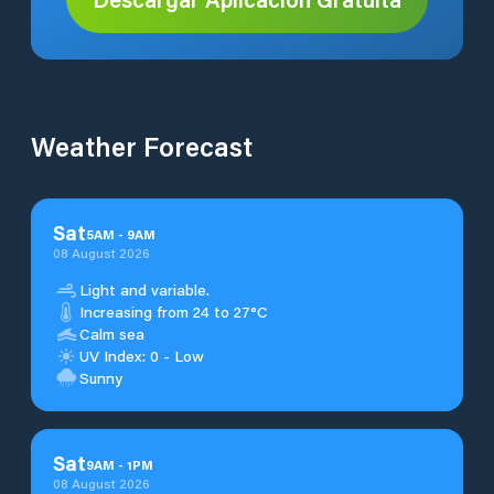
Weather Forecast
Sat
5
AM
-
9
AM
08 August 2026
Light and variable.
Increasing from 24 to 27°C
Calm sea
UV Index: 0 - Low
Sunny
Sat
9
AM
-
1
PM
08 August 2026