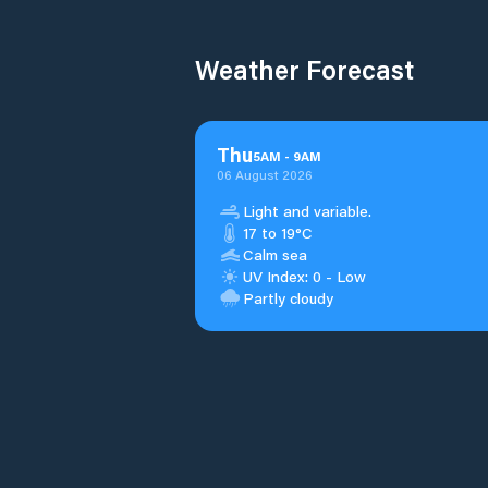
Weather Forecast
Thu
5
AM
-
9
AM
06 August 2026
Light and variable.
17 to 19°C
Calm sea
UV Index: 0 - Low
Partly cloudy