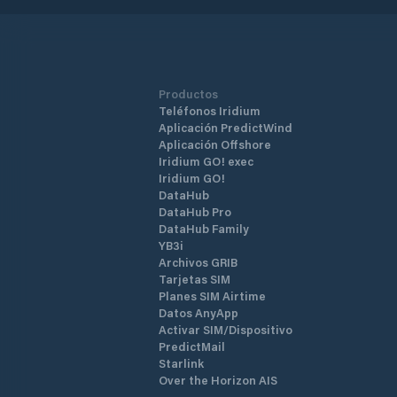
Productos
Teléfonos Iridium
Aplicación PredictWind
Aplicación Offshore
Iridium GO! exec
Iridium GO!
DataHub
DataHub Pro
DataHub Family
YB3i
Archivos GRIB
Tarjetas SIM
Planes SIM Airtime
Datos AnyApp
Activar SIM/Dispositivo
PredictMail
Starlink
Over the Horizon AIS