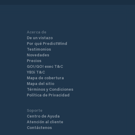
Acerca de
De un vistazo
Por qué PredictWind
Testimonios
Novedades
Precios
GO!/GO! exec T&C
YB3i T&C
Mapa de cobertura
Mapa del sitio
Términos y Condiciones
Política de Privacidad
Soporte
Centro de Ayuda
Atención al cliente
Contáctenos