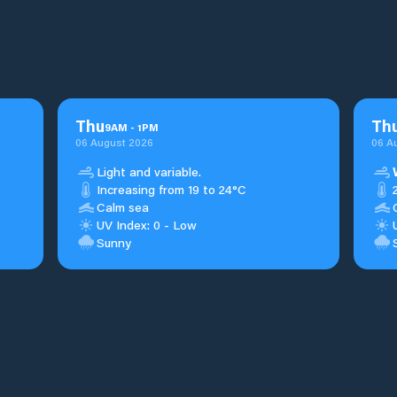
Thu
Th
9
AM
-
1
PM
06 August 2026
06 A
Light and variable.
Increasing from 19 to 24°C
Calm sea
UV Index: 0 - Low
Sunny