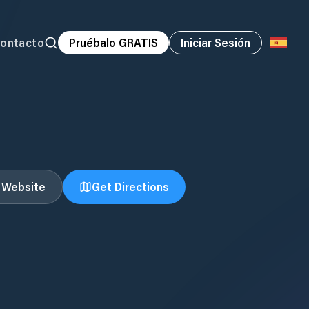
ontacto
Pruébalo GRATIS
Iniciar Sesión
t Website
Get Directions