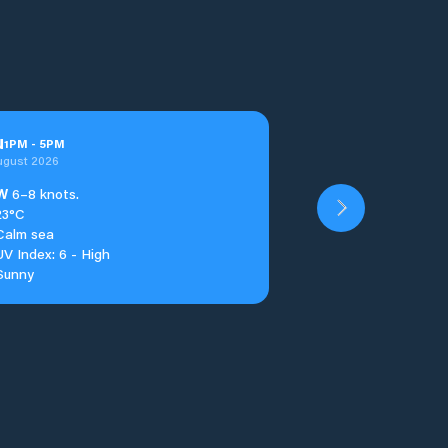
u
1
PM
-
5
PM
ugust 2026
W
6–8 knots.
23°C
Calm sea
UV Index: 6 - High
Sunny