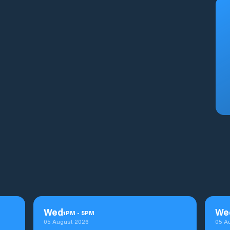
Wed
We
1
PM
-
5
PM
05 August 2026
05 A