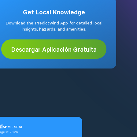
Get Local Knowledge
Download the PredictWind App for detailed local
insights, hazards, and amenities.
Descargar Aplicación Gratuita
d
5
PM
-
9
PM
ugust 2026