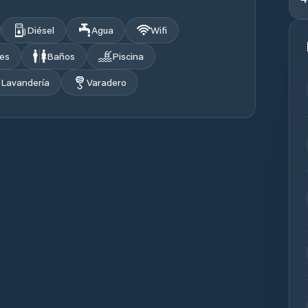
Diésel
Agua
Wifi
les
Baños
Piscina
Lavandería
Varadero