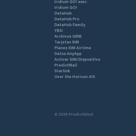
Iridium GO! exec
Iridium GO!
DataHub
DataHub Pro
DataHub Family
YB3i
Archivos GRIB
Tarjetas SIM
Planes SIM Airtime
Datos AnyApp
Activar SIM/Dispositivo
PredictMail
Starlink
Over the Horizon AIS
©
2026
PredictWind