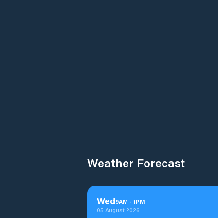
Weather Forecast
Wed
9
AM
-
1
PM
05 August 2026