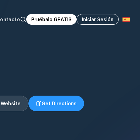
ontacto
Pruébalo GRATIS
Iniciar Sesión
t Website
Get Directions