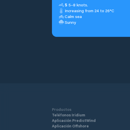
S
5–8 knots.
Increasing from 24 to 26°C
Calm sea
Sunny
Productos
Teléfonos Iridium
Aplicación PredictWind
Aplicación Offshore