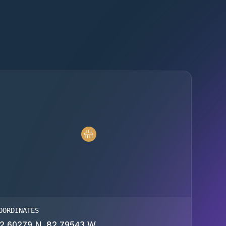
OORDINATES
2.60279 N, 82.79543 W