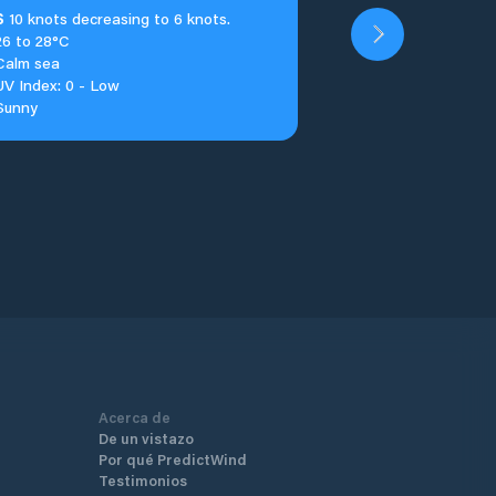
S
10 knots decreasing to 6 knots.
26 to 28°C
Calm sea
UV Index: 0 - Low
Sunny
Acerca de
De un vistazo
Por qué PredictWind
Testimonios