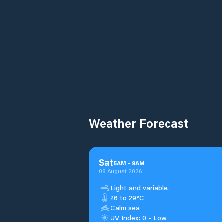
Weather Forecast
Sat
5
AM
-
9
AM
08 August 2026
Light and variable.
26 to 29°C
Calm sea
UV Index: 0 - Low