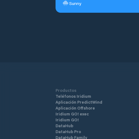
Sunny
Productos
Teléfonos Iridium
Aplicación PredictWind
Aplicación Offshore
Iridium GO! exec
Iridium GO!
DataHub
DataHub Pro
DataHub Family