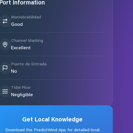
Port Information
Maniobrabilidad
Good
Channel Marking
Excellent
Puerto de Entrada
No
Tidal Flow
Negligible
Get Local Knowledge
Download the PredictWind App for detailed local