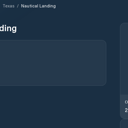
/
Texas
/
Nautical Landing
ding
C
2