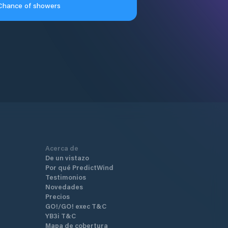
Chance of showers
Acerca de
De un vistazo
Por qué PredictWind
Testimonios
Novedades
Precios
GO!/GO! exec T&C
YB3i T&C
Mapa de cobertura