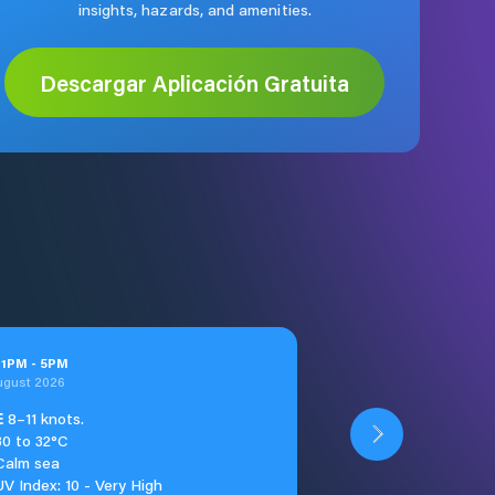
insights, hazards, and amenities.
Descargar Aplicación Gratuita
t
1
PM
-
5
PM
ugust 2026
E
8–11 knots.
30 to 32°C
Calm sea
UV Index: 10 - Very High