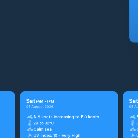
Sat
Sa
9
AM
-
1
PM
08 August 2026
08 A
N
5 knots increasing to
E
8 knots.
28 to 32°C
Calm sea
UV Index: 10 - Very High