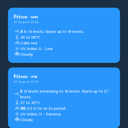
Fri
5
AM
-
9
AM
07 August 2026
E
8–13 knots. Gusts up to 19 knots.
26 to 28°C
Calm sea
UV Index: 0 - Low
Cloudy
Fri
9
AM
-
1
PM
07 August 2026
E
13 knots increasing to 18 knots. Gusts up to 27
knots.
27 to 30°C
NE
0.3-0.7m at 2s period
UV Index: 11 - Extreme
Cloudy