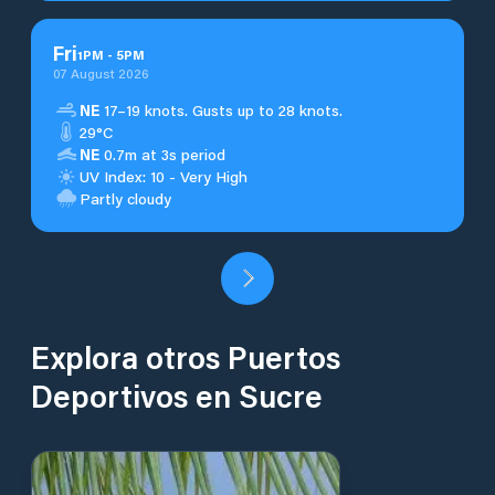
Fri
1
PM
-
5
PM
07 August 2026
NE
17–19 knots. Gusts up to 28 knots.
29°C
NE
0.7m at 3s period
UV Index: 10 - Very High
Partly cloudy
Explora otros Puertos
Deportivos en Sucre