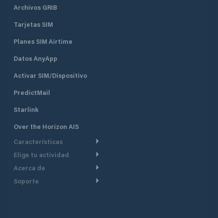
Archivos GRIB
Tarjetas SIM
Planes SIM Airtime
Datos AnyApp
Activar SIM/Dispositivo
PredictMail
Starlink
Over the Horizon AIS
Características
Elige tu actividad
Ruta Meteorológica
Acerca de
Crucero
Ruta para motor
Soporte
De un vistazo
Navegación a motor
Planificación de Salida
Centro de Ayuda
Por qué PredictWind
Regata de yates
Modelos de corriente
Atención al cliente
Testimonios