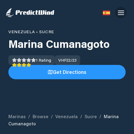
VENEZUELA
•
SUCRE
Marina Cumanagoto
1
Rating
VHF
22/23
Get Directions
Marinas
/
Browse
/
Venezuela
/
Sucre
/
Marina
Cumanagoto